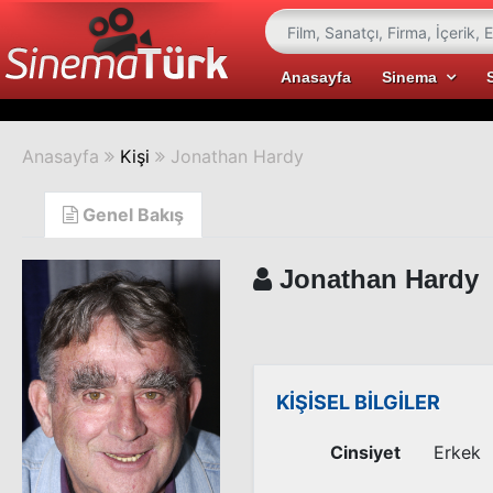
Anasayfa
Sinema
Anasayfa
Kişi
Jonathan Hardy
Genel Bakış
Jonathan Hardy
KİŞİSEL BİLGİLER
Cinsiyet
Erkek