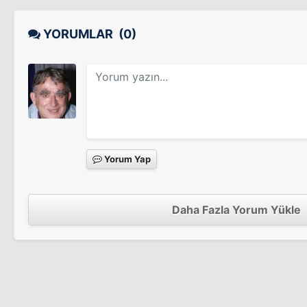
Constance
YORUMLAR
(0)
Death Warmed Up
Sinema Filmi
Yorum Yap
Nearly No Christmas
Tv Filmi
Daha Fazla Yorum Yükle
The Scarecrow
Sinema Filmi