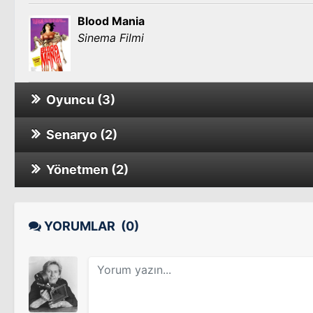
Blood Mania
Sinema Filmi
Oyuncu (3)
Senaryo (2)
Görünmez Adam
Yönetmen (2)
Trick or Treats
Trick or Treats
Inferno
YORUMLAR
(0)
Texas Lightning
Texas Lightning
Girls for Rent