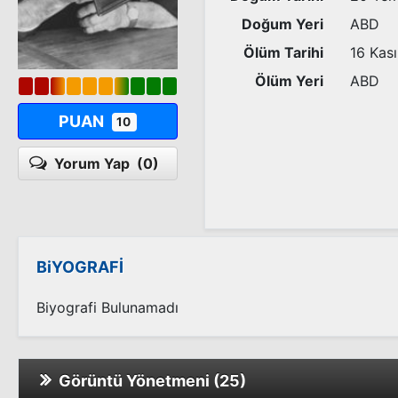
Doğum Yeri
ABD
Ölüm Tarihi
16 Kas
Ölüm Yeri
ABD
PUAN
10
Yorum Yap
(0)
BiYOGRAFİ
Biyografi Bulunamadı
Görüntü Yönetmeni (25)