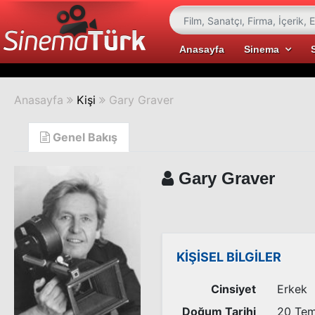
Anasayfa
Sinema
Anasayfa
Kişi
Gary Graver
Genel Bakış
Gary Graver
KİŞİSEL BİLGİLER
Cinsiyet
Erkek
Doğum Tarihi
20 Te