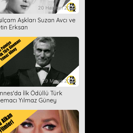
20 Haziran 2023
şilçam Aşkları Suzan Avcı ve
tin Erksan
29 Mayıs 2023
nnes'da İlk Ödüllü Türk
nemacı Yılmaz Güney