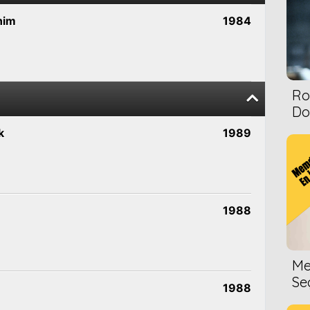
him
1984
Ro
Dol
k
1989
1988
Me
Se
1988