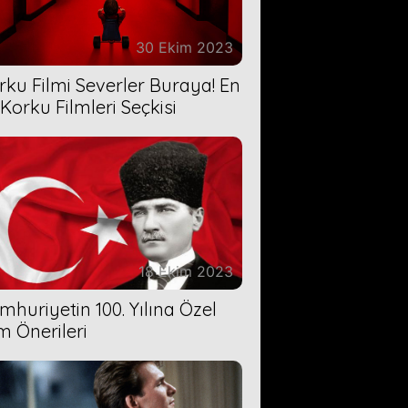
30 Ekim 2023
rku Filmi Severler Buraya! En
 Korku Filmleri Seçkisi
18 Ekim 2023
mhuriyetin 100. Yılına Özel
lm Önerileri