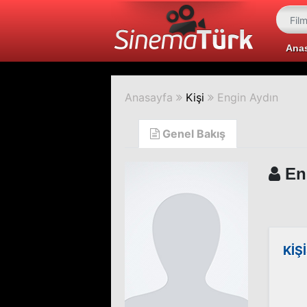
Ana
Anasayfa
Kişi
Engin Aydın
Genel Bakış
En
KİŞ