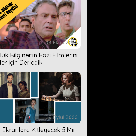
03 Ekim 2023
uk Bilginer'in Bazı Filmlerini
ler İçin Derledik
29 Eylül 2023
zi Ekranlara Kitleyecek 5 Mini