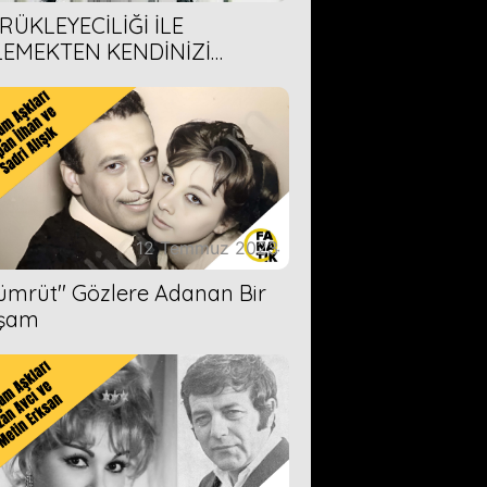
RÜKLEYECİLİĞİ İLE
LEMEKTEN KENDİNİZİ
AMAYACAĞINIZ 6 ANİME DİZİ
ERİMİZ
12 Temmuz 2023
Zümrüt'' Gözlere Adanan Bir
şam