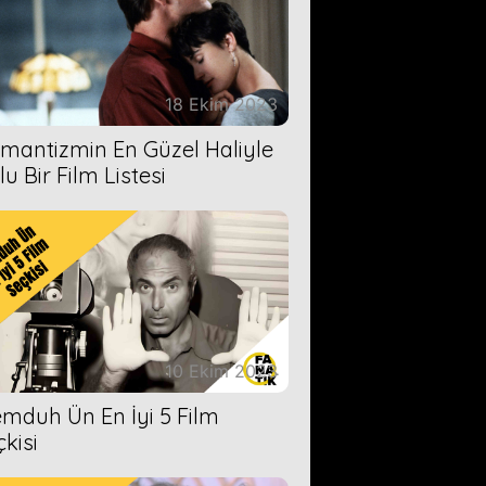
18 Ekim 2023
mantizmin En Güzel Haliyle
u Bir Film Listesi
10 Ekim 2023
mduh Ün En İyi 5 Film
çkisi