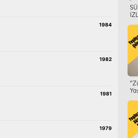
SÜ
İZ
AL
1984
ÖN
1982
''
Ya
1981
1979