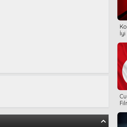
Ko
İyi
Cu
Fi