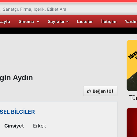
sayfa
Sinema
Sayfalar
Listeler
İletişim
Yardı
gin Aydın
Beğen
(0)
Tü
İSEL BİLGİLER
Cinsiyet
Erkek