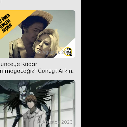
i
16 Ağustos 2023
Ölünceye Kadar
rılmayacağız'' Cüneyt Arkın-
ül Işıl
14 Ağustos 2023