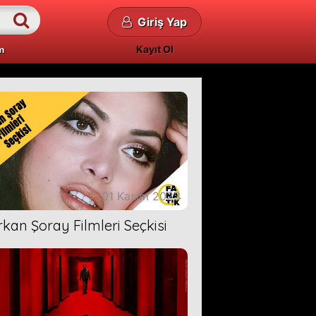
Giriş Yap
Kayıt Ol
m
01 Kasım 2023
rkan Şoray Filmleri Seçkisi