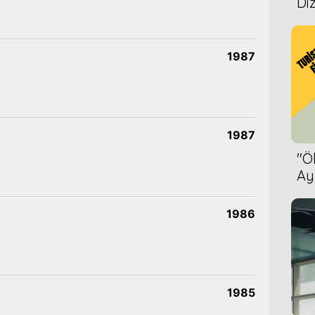
Diz
1987
1987
''
Ay
Bet
1986
1985