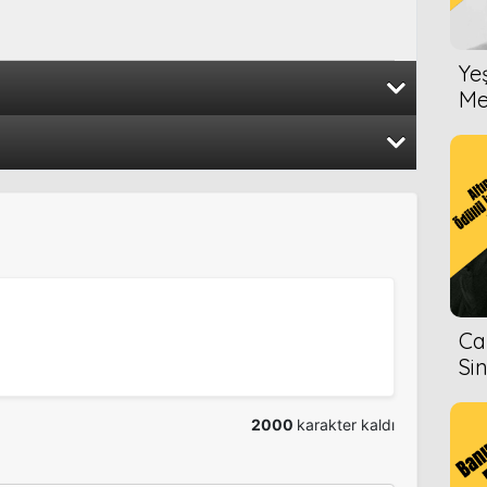
Ye
Me
1988
1986
1987
1983
Ca
Si
r
1987
2000
karakter kaldı