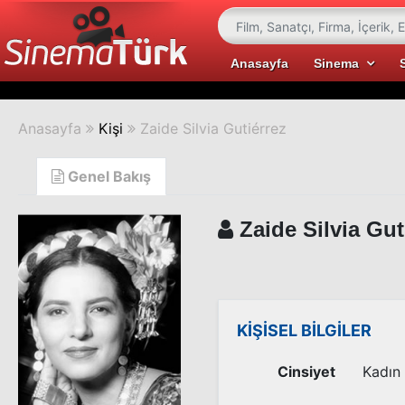
Anasayfa
Sinema
Anasayfa
Kişi
Zaide Silvia Gutiérrez
Genel Bakış
Zaide Silvia Gut
KİŞİSEL BİLGİLER
Cinsiyet
Kadın