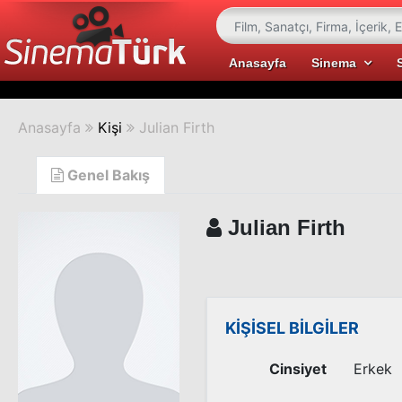
Anasayfa
Sinema
Anasayfa
Kişi
Julian Firth
Genel Bakış
Julian Firth
KİŞİSEL BİLGİLER
Cinsiyet
Erkek