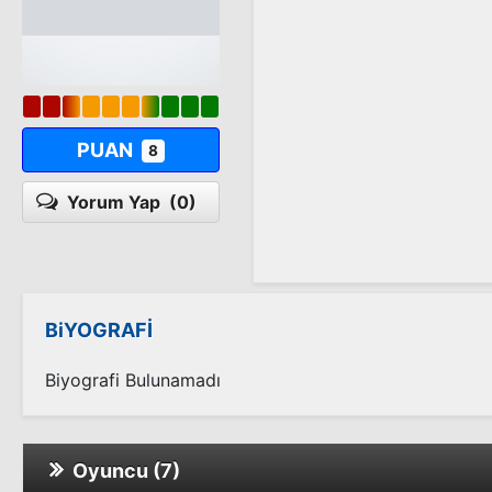
PUAN
8
Yorum Yap
(0)
BiYOGRAFİ
Biyografi Bulunamadı
Oyuncu (7)