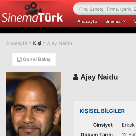
Anasayfa
Sinema
Anasayfa
Kişi
Ajay Naidu
Genel Bakış
Ajay Naidu
KİŞİSEL BİLGİLER
Cinsiyet
Erkek
Doğum Tarihi
12 Şu