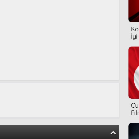
Ko
İyi
Cu
Fi