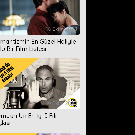
18 Ekim 2023
mantizmin En Güzel Haliyle
u Bir Film Listesi
10 Ekim 2023
mduh Ün En İyi 5 Film
çkisi