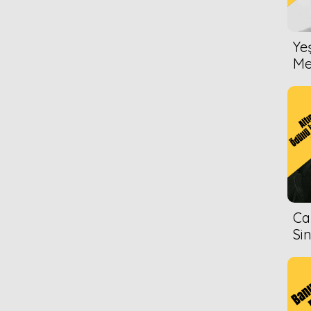
Ye
Me
Ca
Si