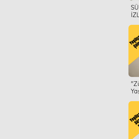
SÜ
İZ
AL
ÖN
''
Ya