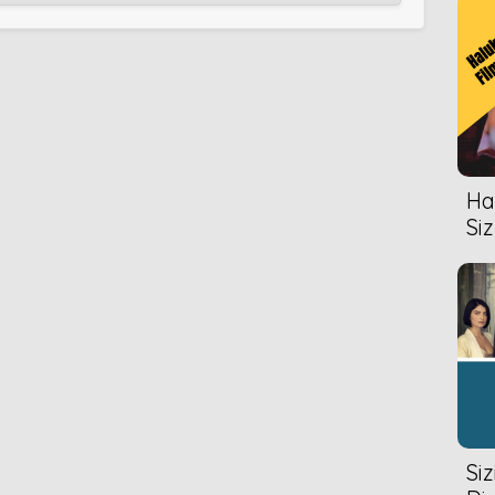
Hal
Siz
Si