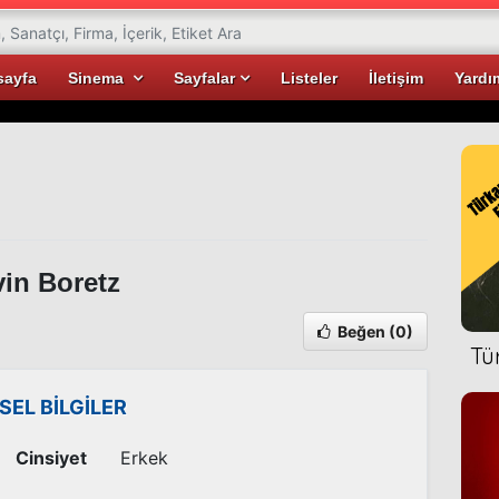
sayfa
Sinema
Sayfalar
Listeler
İletişim
Yardı
in Boretz
Beğen
(0)
Tü
İSEL BİLGİLER
Cinsiyet
Erkek