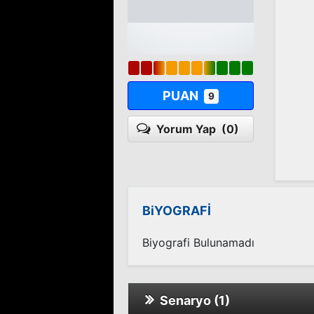
PUAN
9
Yorum Yap
(0)
BiYOGRAFİ
Biyografi Bulunamadı
Senaryo (1)