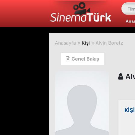
Ana
Anasayfa
Kişi
Alvin Boretz
Genel Bakış
Alv
KİŞ