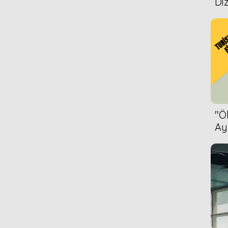
Diz
''
Ay
Bet