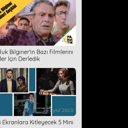
03 Ekim 2023
uk Bilginer'in Bazı Filmlerini
ler İçin Derledik
29 Eylül 2023
zi Ekranlara Kitleyecek 5 Mini