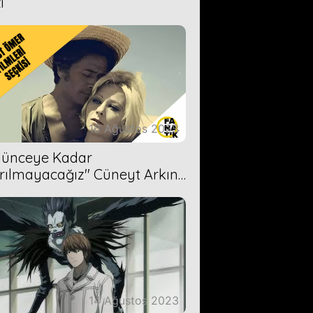
i
16 Ağustos 2023
Ölünceye Kadar
rılmayacağız'' Cüneyt Arkın-
ül Işıl
14 Ağustos 2023