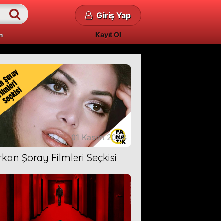
Giriş Yap
Kayıt Ol
m
01 Kasım 2023
rkan Şoray Filmleri Seçkisi