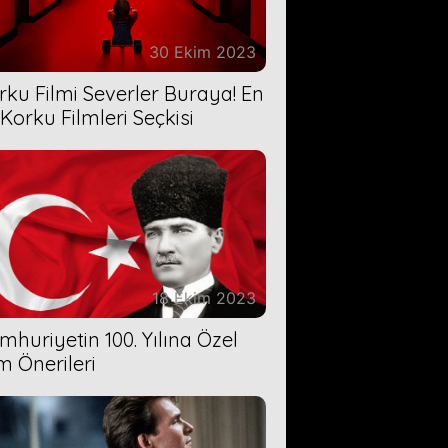
30 Ekim 2023
rku Filmi Severler Buraya! En
 Korku Filmleri Seçkisi
18 Ekim 2023
mhuriyetin 100. Yılına Özel
lm Önerileri