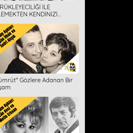
RÜKLEYECİLİĞİ İLE
LEMEKTEN KENDİNİZİ
AMAYACAĞINIZ 6 ANİME DİZİ
ERİMİZ
12 Temmuz 2023
Zümrüt'' Gözlere Adanan Bir
şam