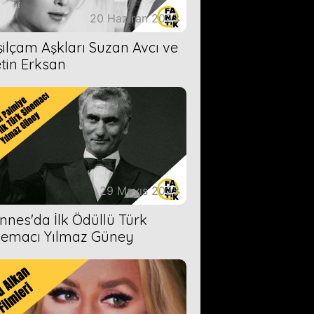
20 Haziran 2023
şilçam Aşkları Suzan Avcı ve
tin Erksan
29 Mayıs 2023
nnes'da İlk Ödüllü Türk
nemacı Yılmaz Güney