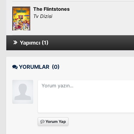
The Flintstones
Tv Dizisi
Yapımcı (1)
Wait Till Your Father Gets Home
YORUMLAR
(0)
Yorum Yap