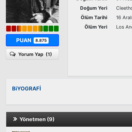
Doğum Yeri
Cleetho
Ölüm Tarihi
16 Aral
Ölüm Yeri
Los Ang
PUAN
8.875
Yorum Yap
(1)
BiYOGRAFİ
Yönetmen (9)