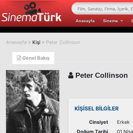
Anasayfa
Sinema
Anasayfa
Kişi
Peter Collinson
Genel Bakış
Peter Collinson
KİŞİSEL BİLGİLER
Cinsiyet
Erkek
Doğum Tarihi
01 Nis