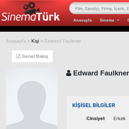
Anasayfa
Sinema
Anasayfa
Kişi
Edward Faulkner
Genel Bakış
Edward Faulkner
KİŞİSEL BİLGİLER
Cinsiyet
Erkek