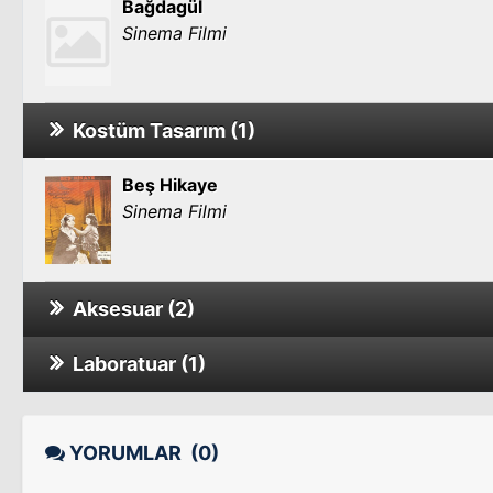
Bağdagül
Sinema Filmi
Kostüm Tasarım (1)
Beş Hikaye
Sinema Filmi
Aksesuar (2)
Laboratuar (1)
Yangın Var
Sinema Filmi
Tarzan İstanbul'da
Sinema Filmi
YORUMLAR
(0)
Hata / Bırakın Ağlayım