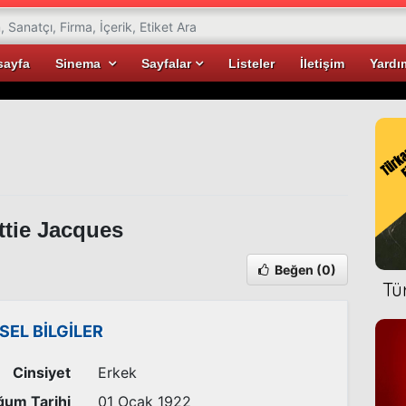
sayfa
Sinema
Sayfalar
Listeler
İletişim
Yardı
tie Jacques
Beğen
(0)
Tü
İSEL BİLGİLER
Cinsiyet
Erkek
um Tarihi
01 Ocak 1922