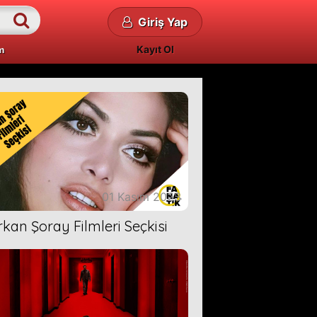
Giriş Yap
Kayıt Ol
m
01 Kasım 2023
rkan Şoray Filmleri Seçkisi