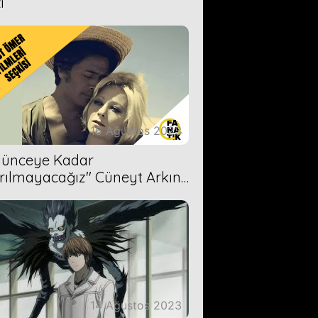
i
16 Ağustos 2023
Ölünceye Kadar
rılmayacağız'' Cüneyt Arkın-
ül Işıl
14 Ağustos 2023