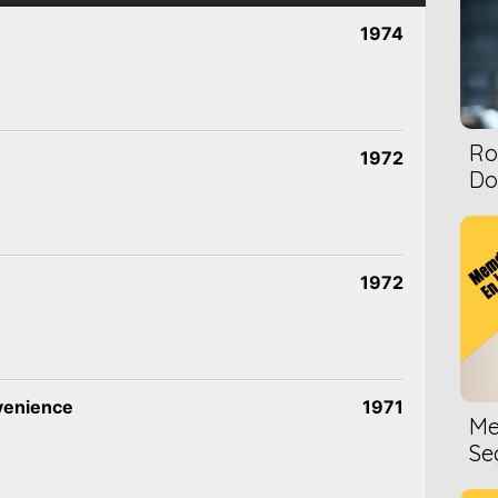
1974
Ro
1972
Dol
1972
venience
1971
Me
Se