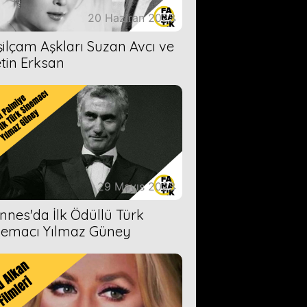
20 Haziran 2023
şilçam Aşkları Suzan Avcı ve
tin Erksan
29 Mayıs 2023
nnes'da İlk Ödüllü Türk
nemacı Yılmaz Güney