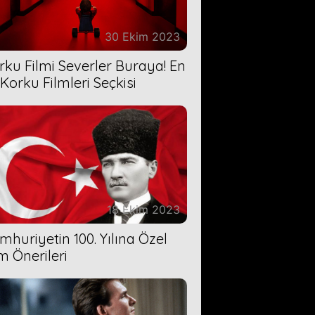
30 Ekim 2023
rku Filmi Severler Buraya! En
 Korku Filmleri Seçkisi
18 Ekim 2023
mhuriyetin 100. Yılına Özel
lm Önerileri