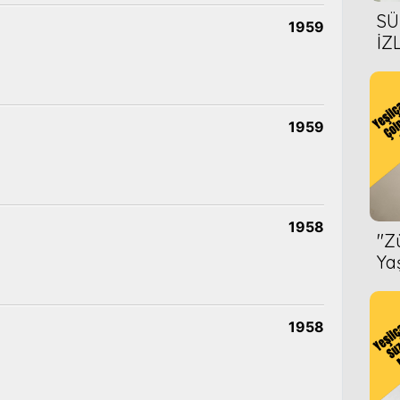
SÜ
1959
İZ
AL
ÖN
1959
1958
''
Ya
1958