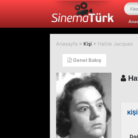
Ana
Anasayfa
Kişi
Hattie Jacques
Genel Bakış
Hat
KİŞ
Doğ