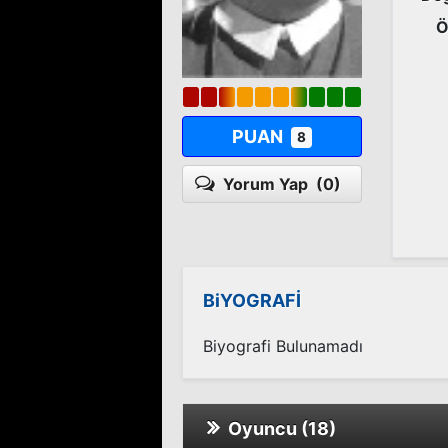
Ö
PUAN
8
Yorum Yap
(0)
BiYOGRAFİ
Biyografi Bulunamadı
Oyuncu (18)