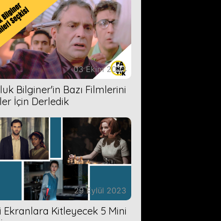
03 Ekim 2023
uk Bilginer'in Bazı Filmlerini
ler İçin Derledik
29 Eylül 2023
zi Ekranlara Kitleyecek 5 Mini