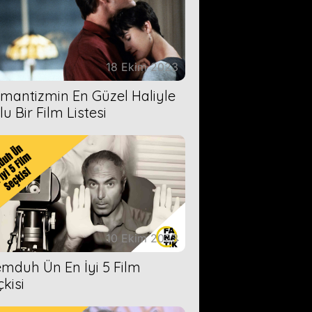
18 Ekim 2023
mantizmin En Güzel Haliyle
u Bir Film Listesi
10 Ekim 2023
mduh Ün En İyi 5 Film
çkisi