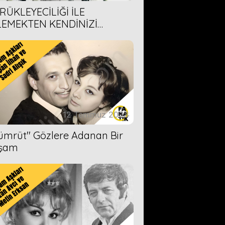
RÜKLEYECİLİĞİ İLE
LEMEKTEN KENDİNİZİ
AMAYACAĞINIZ 6 ANİME DİZİ
ERİMİZ
12 Temmuz 2023
Zümrüt'' Gözlere Adanan Bir
şam