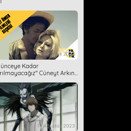
i
16 Ağustos 2023
Ölünceye Kadar
rılmayacağız'' Cüneyt Arkın-
ül Işıl
14 Ağustos 2023