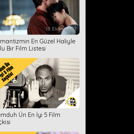
18 Ekim 2023
mantizmin En Güzel Haliyle
u Bir Film Listesi
10 Ekim 2023
mduh Ün En İyi 5 Film
çkisi