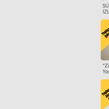
SÜ
İZ
AL
ÖN
''
Ya