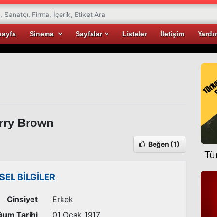
sayfa
Sinema
Sayfalar
Listeler
İletişim
Yardı
rry Brown
Beğen
(1)
Tü
İSEL BİLGİLER
Cinsiyet
Erkek
um Tarihi
01 Ocak 1917