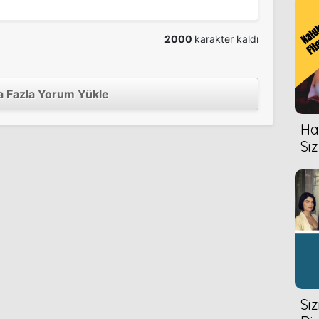
2000
karakter kaldı
oon
1952
 Fazla Yorum Yükle
Hal
1951
Siz
bye
1950
1949
Si