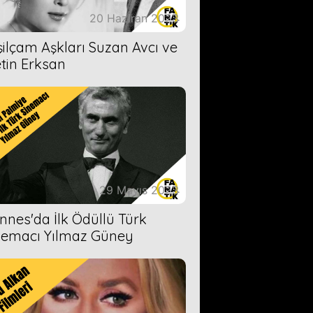
20 Haziran 2023
şilçam Aşkları Suzan Avcı ve
tin Erksan
29 Mayıs 2023
nnes'da İlk Ödüllü Türk
nemacı Yılmaz Güney