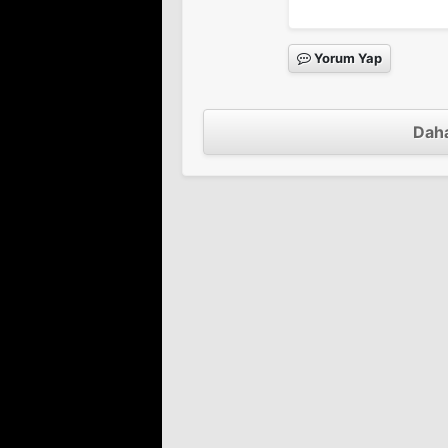
Yorum Yap
Bugles In The Aftern
Sinema Filmi
Daha
Only the Valiant
Sinema Filmi
Kiss Tomorrow Good
Sinema Filmi
Sands Of Iwo Jima
Sinema Filmi