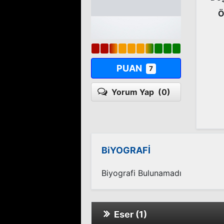
Ö
PUAN
7
Yorum Yap
(0)
BiYOGRAFİ
Biyografi Bulunamadı
Eser (1)