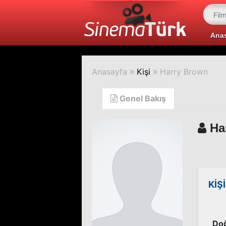
Ana
Anasayfa
Kişi
Harry Brown
Genel Bakış
Ha
KİŞ
Doğ