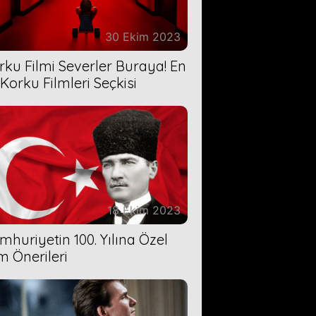
30 Ekim 2023
rku Filmi Severler Buraya! En
 Korku Filmleri Seçkisi
18 Ekim 2023
mhuriyetin 100. Yılına Özel
lm Önerileri