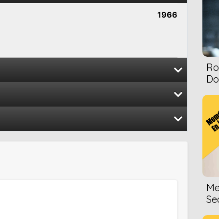
1966
Ro
Dol
1966
1948
1946
d the West
1958
Me
1946
Se
1955