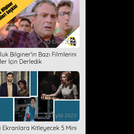
03 Ekim 2023
uk Bilginer'in Bazı Filmlerini
ler İçin Derledik
29 Eylül 2023
zi Ekranlara Kitleyecek 5 Mini