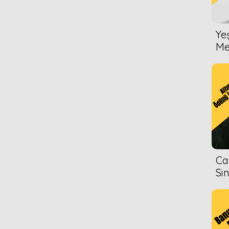
Ye
Me
Ca
Si