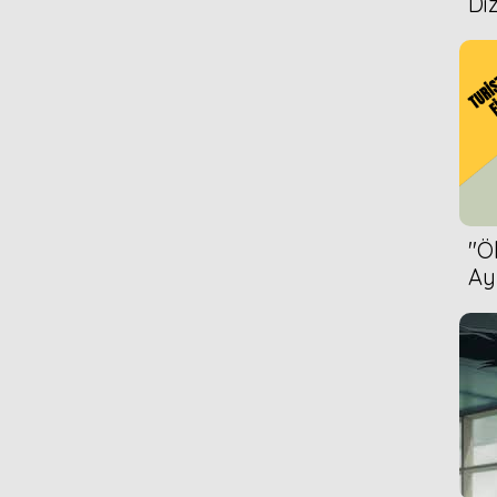
Diz
l Tower
1949
1948
''
Ay
Bet
ch
1948