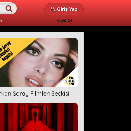
Giriş Yap
Kayıt Ol
m
01 Kasım 2023
rkan Şoray Filmleri Seçkisi