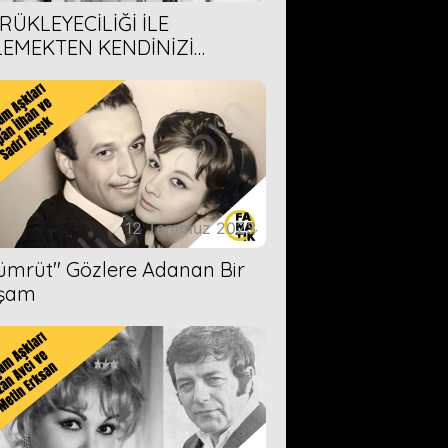
RÜKLEYECİLİĞİ İLE
LEMEKTEN KENDİNİZİ
AMAYACAĞINIZ 6 ANİME DİZİ
ERİMİZ
12 Temmuz 2023
Zümrüt'' Gözlere Adanan Bir
şam