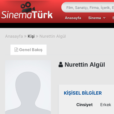
Anasayfa
Sinema
Anasayfa
Kişi
Nurettin Algül
Genel Bakış
Nurettin Algül
KİŞİSEL BİLGİLER
Cinsiyet
Erkek