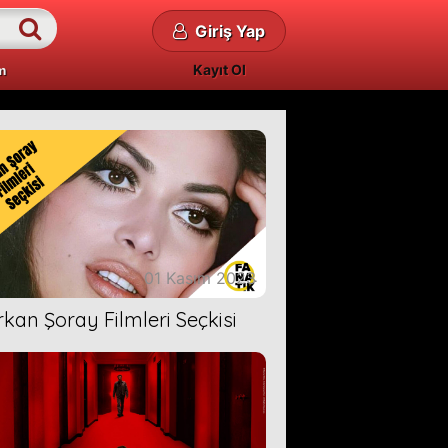
Giriş Yap
Kayıt Ol
m
01 Kasım 2023
rkan Şoray Filmleri Seçkisi