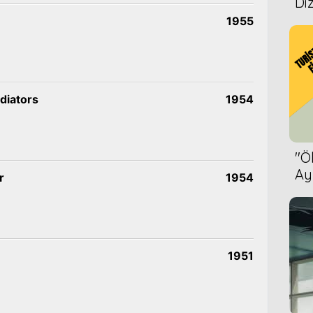
Diz
1955
diators
1954
''
Ay
r
1954
Bet
1951