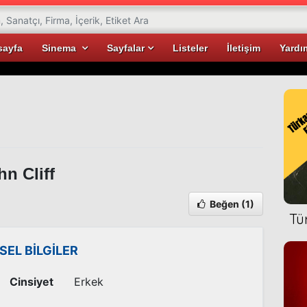
sayfa
Sinema
Sayfalar
Listeler
İletişim
Yardı
n Cliff
Beğen
(1)
Tü
İSEL BİLGİLER
Cinsiyet
Erkek