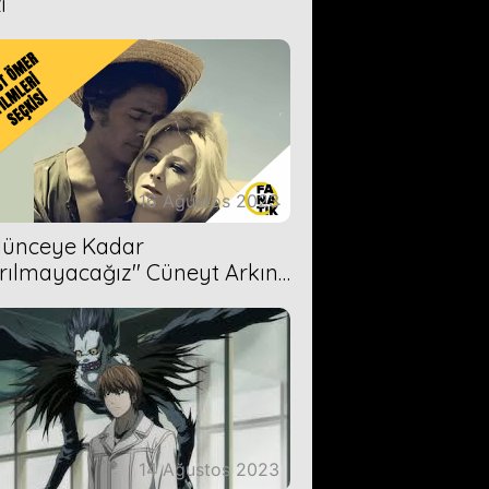
i
16 Ağustos 2023
Ölünceye Kadar
rılmayacağız'' Cüneyt Arkın-
ül Işıl
14 Ağustos 2023