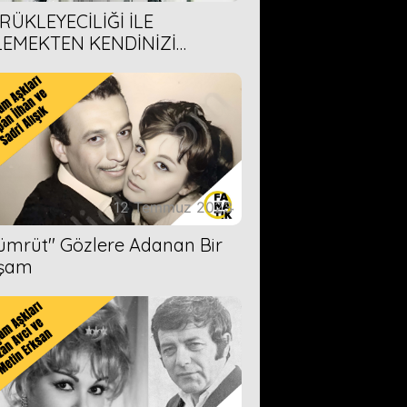
RÜKLEYECİLİĞİ İLE
LEMEKTEN KENDİNİZİ
AMAYACAĞINIZ 6 ANİME DİZİ
ERİMİZ
12 Temmuz 2023
Zümrüt'' Gözlere Adanan Bir
şam