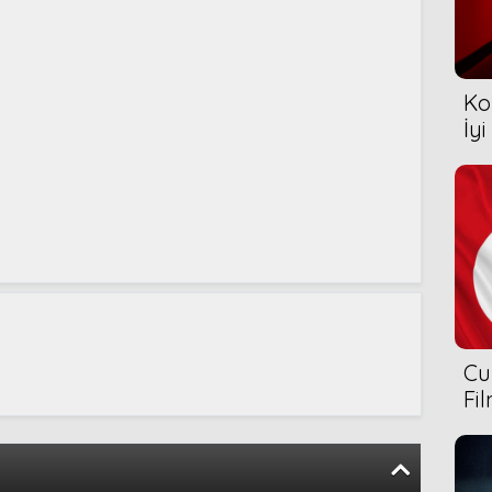
Ko
İyi
Cu
Fi