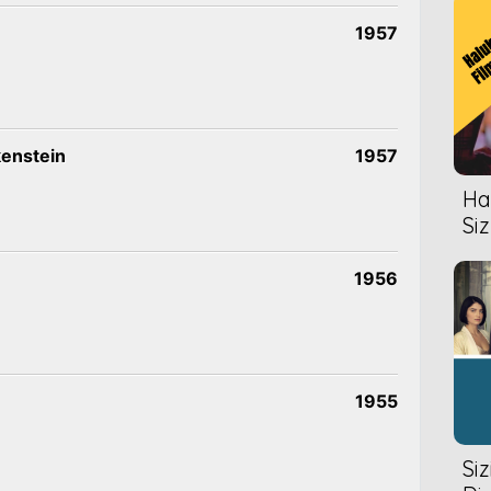
1957
kenstein
1957
Hal
Siz
1956
1955
Si