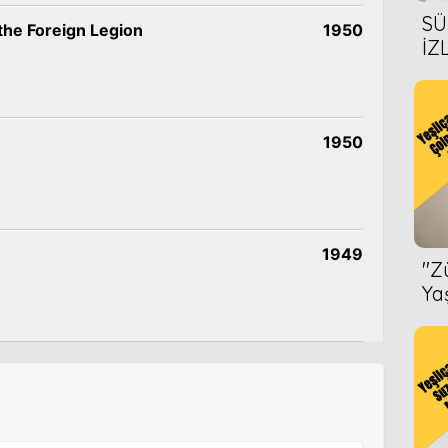
SÜ
the Foreign Legion
1950
İZ
AL
ÖN
1950
1949
''
Ya