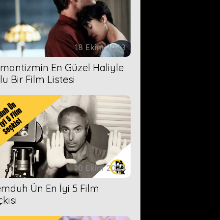
18 Ekim 2023
mantizmin En Güzel Haliyle
u Bir Film Listesi
10 Ekim 2023
mduh Ün En İyi 5 Film
çkisi