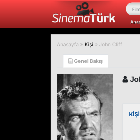
Ana
Anasayfa
Kişi
John Cliff
Genel Bakış
Joh
KİŞ