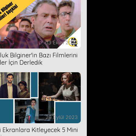
03 Ekim 2023
uk Bilginer'in Bazı Filmlerini
ler İçin Derledik
29 Eylül 2023
zi Ekranlara Kitleyecek 5 Mini