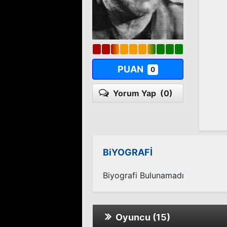
PUAN
0
Yorum Yap
(0)
BiYOGRAFİ
Biyografi Bulunamadı
Oyuncu (15)