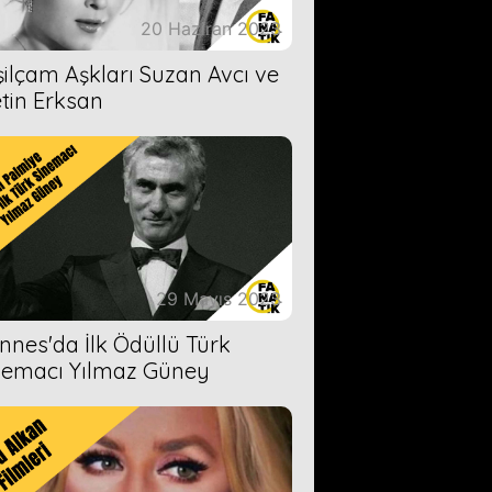
20 Haziran 2023
şilçam Aşkları Suzan Avcı ve
tin Erksan
29 Mayıs 2023
nnes'da İlk Ödüllü Türk
nemacı Yılmaz Güney