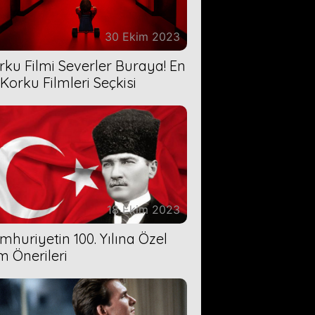
30 Ekim 2023
rku Filmi Severler Buraya! En
 Korku Filmleri Seçkisi
18 Ekim 2023
mhuriyetin 100. Yılına Özel
lm Önerileri