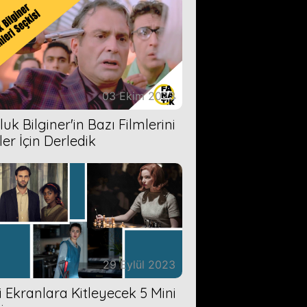
03 Ekim 2023
uk Bilginer'in Bazı Filmlerini
ler İçin Derledik
29 Eylül 2023
zi Ekranlara Kitleyecek 5 Mini