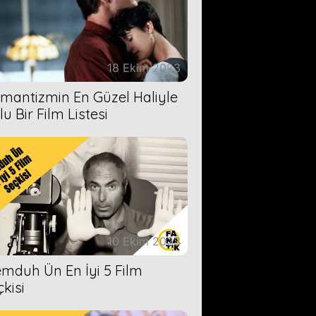
18 Ekim 2023
mantizmin En Güzel Haliyle
u Bir Film Listesi
10 Ekim 2023
mduh Ün En İyi 5 Film
çkisi