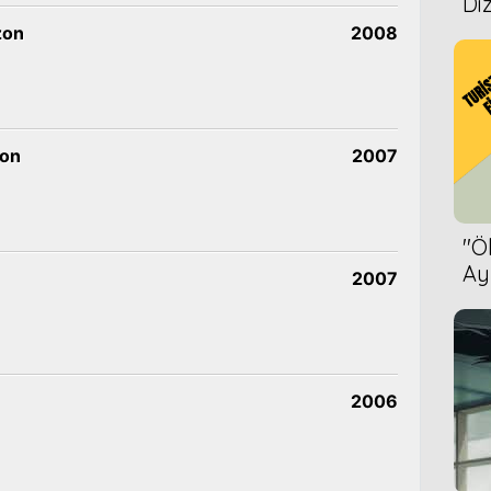
Diz
zon
2008
zon
2007
''
Ay
2007
Bet
2006