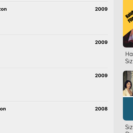
ezon
2009
2009
Hal
Siz
2009
zon
2008
Si