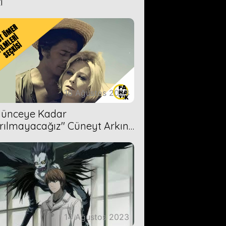
i
16 Ağustos 2023
Ölünceye Kadar
rılmayacağız'' Cüneyt Arkın-
ül Işıl
14 Ağustos 2023