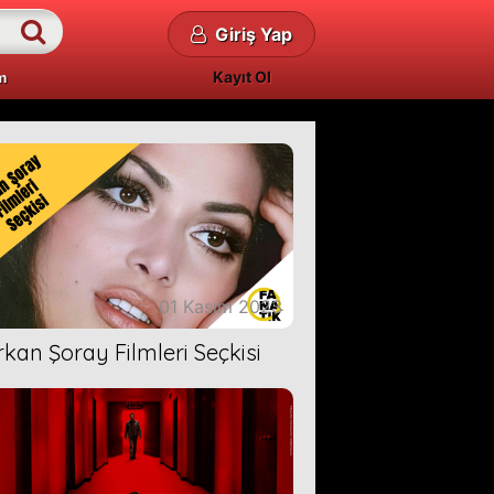
Giriş Yap
Kayıt Ol
m
01 Kasım 2023
rkan Şoray Filmleri Seçkisi