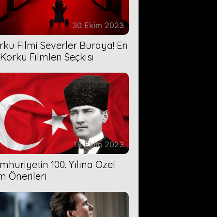
30 Ekim 2023
rku Filmi Severler Buraya! En
 Korku Filmleri Seçkisi
18 Ekim 2023
mhuriyetin 100. Yılına Özel
lm Önerileri