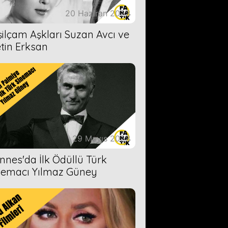
20 Haziran 2023
şilçam Aşkları Suzan Avcı ve
tin Erksan
29 Mayıs 2023
nnes'da İlk Ödüllü Türk
nemacı Yılmaz Güney