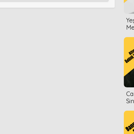
Ye
Me
Ca
Si