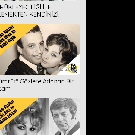
RÜKLEYECİLİĞİ İLE
LEMEKTEN KENDİNİZİ
AMAYACAĞINIZ 6 ANİME DİZİ
ERİMİZ
12 Temmuz 2023
Zümrüt'' Gözlere Adanan Bir
şam