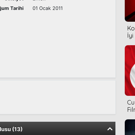
um Tarihi
01 Ocak 2011
Ko
İyi
Cu
Fi
usu (13)