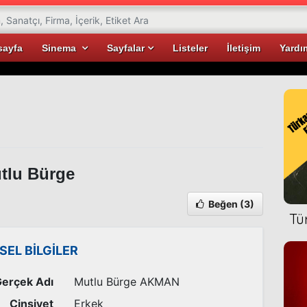
sayfa
Sinema
Sayfalar
Listeler
İletişim
Yardı
tlu Bürge
Beğen
(3)
Tü
İSEL BİLGİLER
erçek Adı
Mutlu Bürge AKMAN
Cinsiyet
Erkek