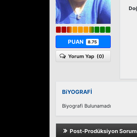
Doğ
PUAN
8.75
Yorum Yap
(0)
BiYOGRAFİ
Biyografi Bulunamadı
Post-Prodüksiyon Soruml