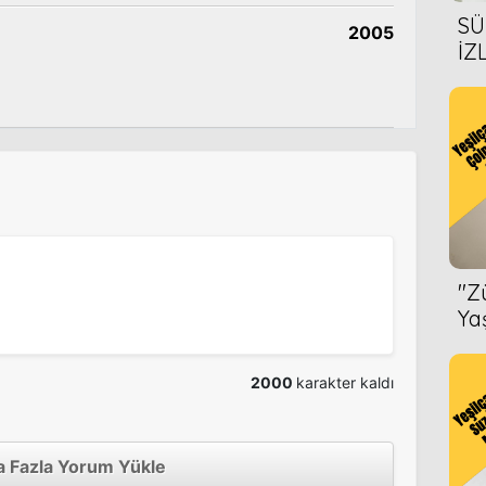
SÜ
2005
İZ
AL
ÖN
''
Ya
2000
karakter kaldı
 Fazla Yorum Yükle