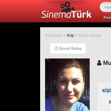
Ana
Anasayfa
Kişi
Mutlu Bürge
Genel Bakış
Mu
KİŞ
G