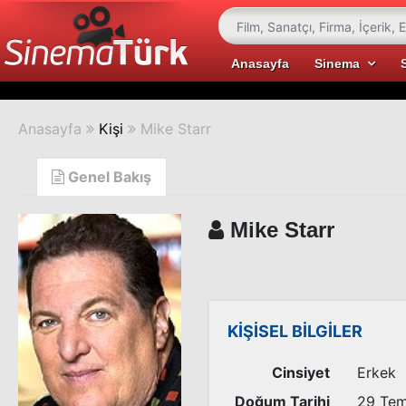
Anasayfa
Sinema
Anasayfa
Kişi
Mike Starr
Genel Bakış
Mike Starr
KİŞİSEL BİLGİLER
Cinsiyet
Erkek
Doğum Tarihi
29 Te