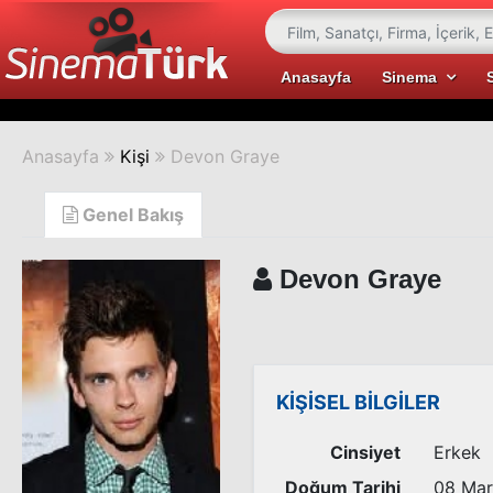
Anasayfa
Sinema
Anasayfa
Kişi
Devon Graye
Genel Bakış
Devon Graye
KİŞİSEL BİLGİLER
Cinsiyet
Erkek
Doğum Tarihi
08 Mar