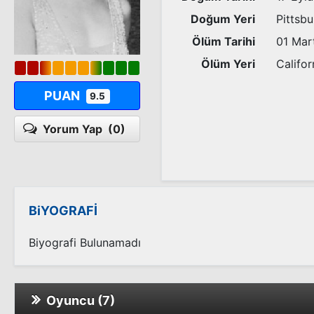
Doğum Yeri
Pittsbu
Ölüm Tarihi
01 Mar
Ölüm Yeri
Califor
PUAN
9.5
Yorum Yap
(0)
BiYOGRAFİ
Biyografi Bulunamadı
Oyuncu (7)