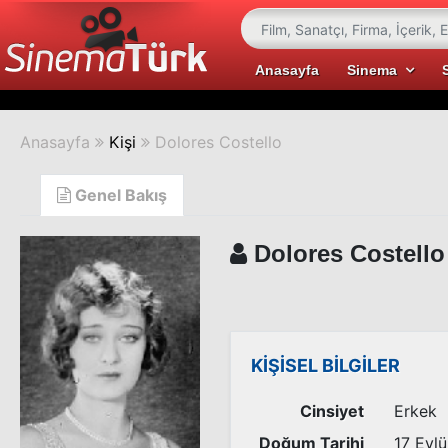
Anasayfa
Sinema
Anasayfa
Kişi
Dolores Costello
Genel Bakış
Dolores Costello
KİŞİSEL BİLGİLER
Cinsiyet
Erkek
Doğum Tarihi
17 Eylü