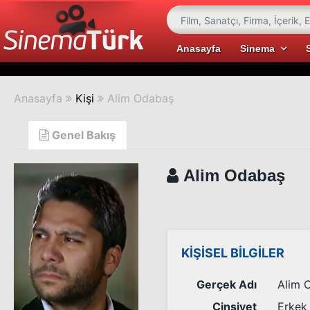
Anasayfa
Sinema
Anasayfa
Kişi
Alim Odabaş
Genel Bakış
Alim Odabaş
KİŞİSEL BİLGİLER
Gerçek Adı
Alim 
Cinsiyet
Erkek