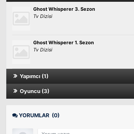
Ghost Whisperer 3. Sezon
Tv Dizisi
Ghost Whisperer 1. Sezon
Tv Dizisi
Yapımcı (1)
Oyuncu (3)
Profiler
Tv Dizisi
Diamante Lobo
Sinema Filmi
YORUMLAR
(0)