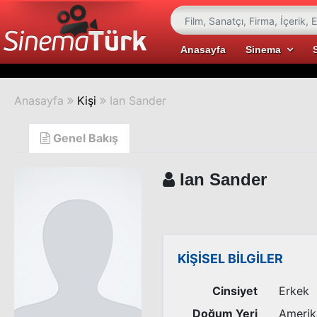
Anasayfa
Sinema
Anasayfa
Kişi
Ian Sander
Genel Bakış
Ian Sander
KİŞİSEL BİLGİLER
Cinsiyet
Erkek
Doğum Yeri
Amerik