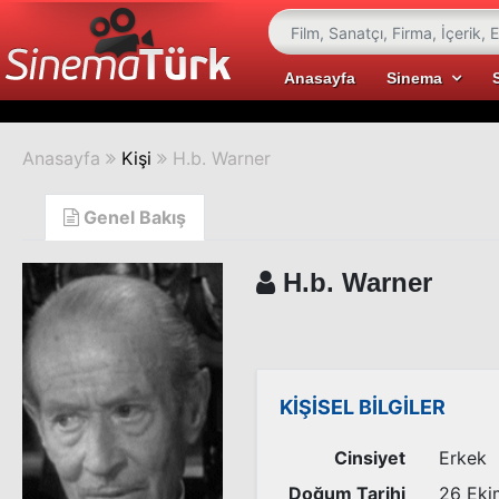
Anasayfa
Sinema
Anasayfa
Kişi
H.b. Warner
Genel Bakış
H.b. Warner
KİŞİSEL BİLGİLER
Cinsiyet
Erkek
Doğum Tarihi
26 Eki