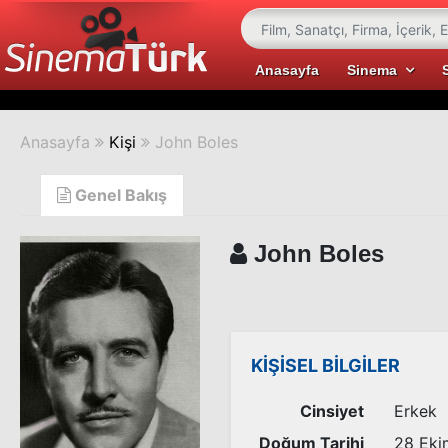
Anasayfa
Sinema
Anasayfa
Kişi
John Boles
Genel Bakış
John Boles
KİŞİSEL BİLGİLER
Cinsiyet
Erkek
Doğum Tarihi
28 Eki