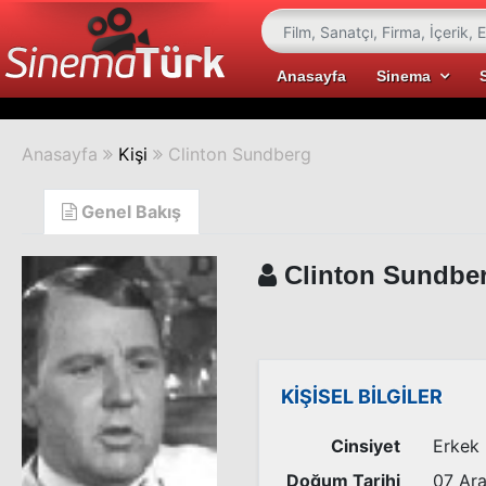
Anasayfa
Sinema
Anasayfa
Kişi
Clinton Sundberg
Genel Bakış
Clinton Sundbe
KİŞİSEL BİLGİLER
Cinsiyet
Erkek
Doğum Tarihi
07 Ara