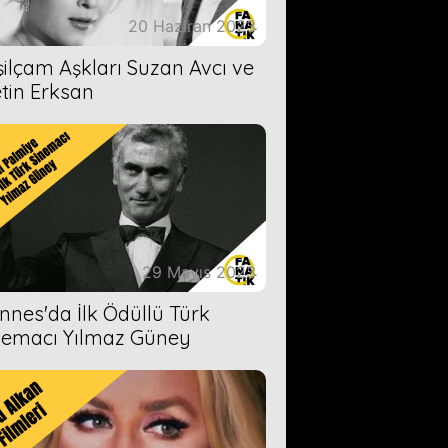
20 Haziran 2023
şilçam Aşkları Suzan Avcı ve
tin Erksan
29 Mayıs 2023
nnes'da İlk Ödüllü Türk
nemacı Yılmaz Güney