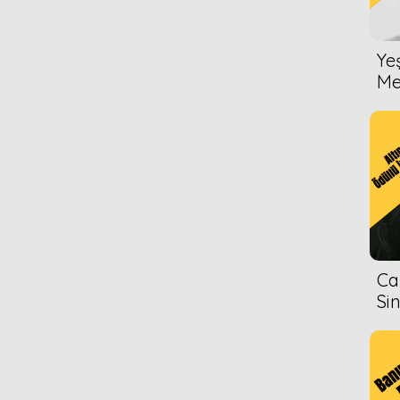
Ye
Me
Ca
Si