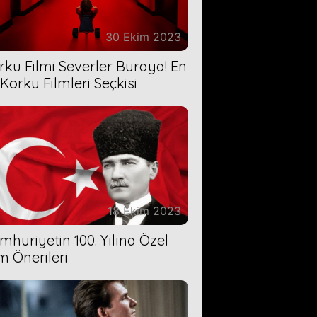
30 Ekim 2023
rku Filmi Severler Buraya! En
 Korku Filmleri Seçkisi
18 Ekim 2023
mhuriyetin 100. Yılına Özel
lm Önerileri