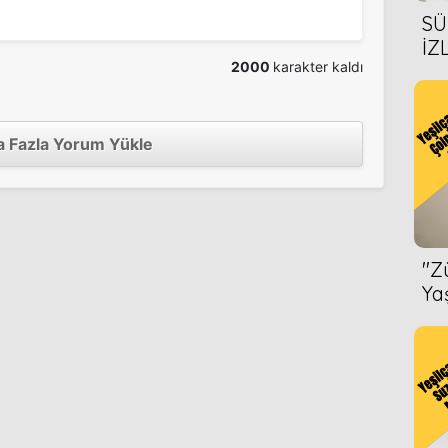
SÜ
İZ
2000
karakter kaldı
AL
ur
1947
ÖN
 Fazla Yorum Yükle
''
Ya