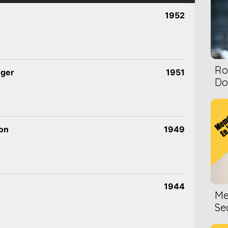
1952
Ro
nger
1951
Dol
on
1949
1944
Me
Se