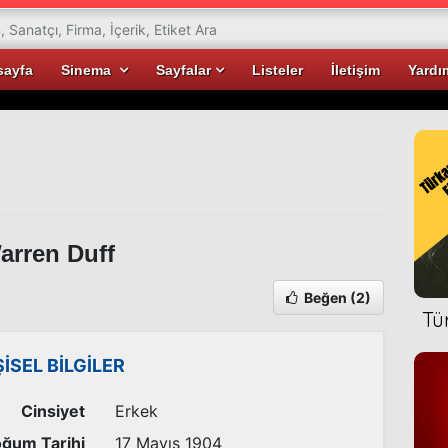
sayfa
Sinema
Sayfalar
Listeler
İletişim
Yardı
rren Duff
Beğen
(2)
Tü
ŞİSEL BİLGİLER
Cinsiyet
Erkek
ğum Tarihi
17 Mayıs 1904