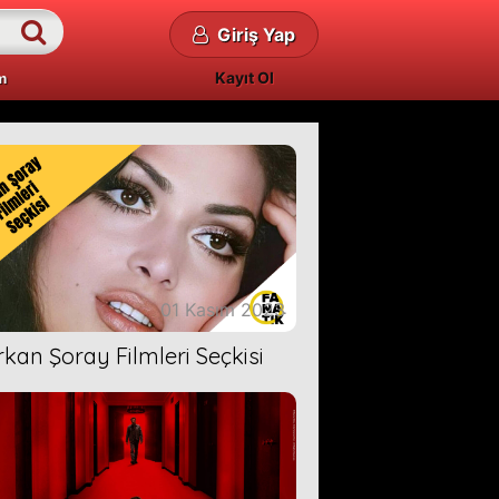
Giriş Yap
Kayıt Ol
m
01 Kasım 2023
rkan Şoray Filmleri Seçkisi