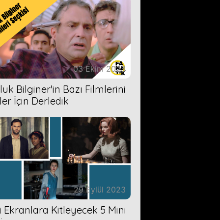
03 Ekim 2023
uk Bilginer'in Bazı Filmlerini
ler İçin Derledik
29 Eylül 2023
zi Ekranlara Kitleyecek 5 Mini