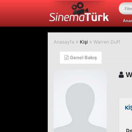
Ana
Anasayfa
Kişi
Warren Duff
Genel Bakış
Wa
Kİ
Do