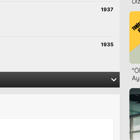
Diz
1937
1935
''
Ay
Bet
1950
1947