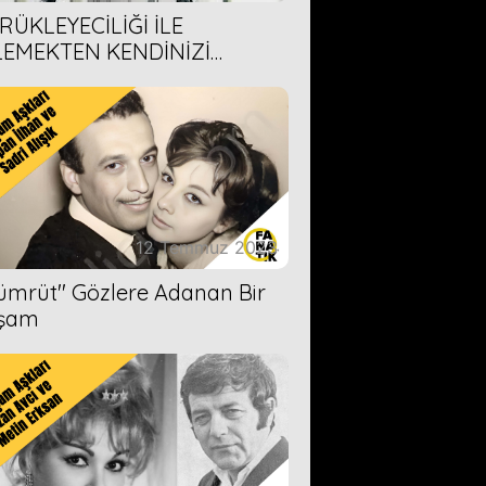
RÜKLEYECİLİĞİ İLE
LEMEKTEN KENDİNİZİ
AMAYACAĞINIZ 6 ANİME DİZİ
ERİMİZ
12 Temmuz 2023
Zümrüt'' Gözlere Adanan Bir
şam