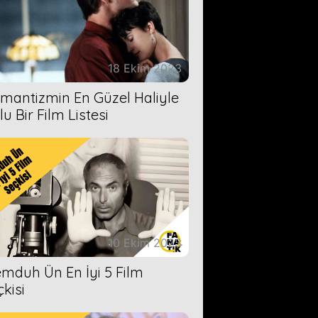
18 Ekim 2023
mantizmin En Güzel Haliyle
u Bir Film Listesi
10 Ekim 2023
mduh Ün En İyi 5 Film
çkisi