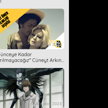
i
16 Ağustos 2023
Ölünceye Kadar
rılmayacağız'' Cüneyt Arkın-
ül Işıl
14 Ağustos 2023