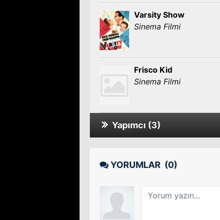
Varsity Show
Sinema Filmi
Frisco Kid
Sinema Filmi
Yapımcı (3)
Gambling House
Sinema Filmi
YORUMLAR
(0)
Honeymoon
Sinema Filmi