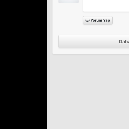
Yorum Yap
Darağacımı Yükseğe K
Sinema Filmi
Daha