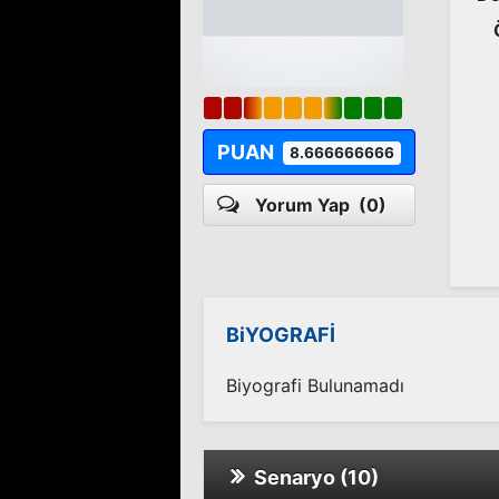
PUAN
8.666666666
Yorum Yap
(0)
BiYOGRAFİ
Biyografi Bulunamadı
Senaryo (10)