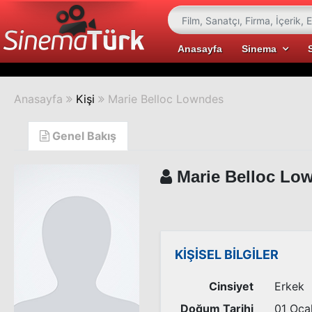
Anasayfa
Sinema
Anasayfa
Kişi
Marie Belloc Lowndes
Genel Bakış
Marie Belloc Lo
KİŞİSEL BİLGİLER
Cinsiyet
Erkek
Doğum Tarihi
01 Oca