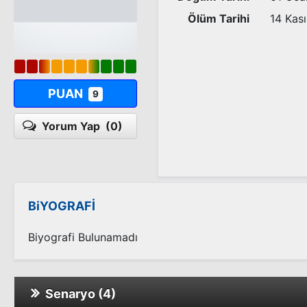
Ölüm Tarihi
14 Kas
PUAN
9
Yorum Yap
(0)
BiYOGRAFİ
Biyografi Bulunamadı
Senaryo (4)