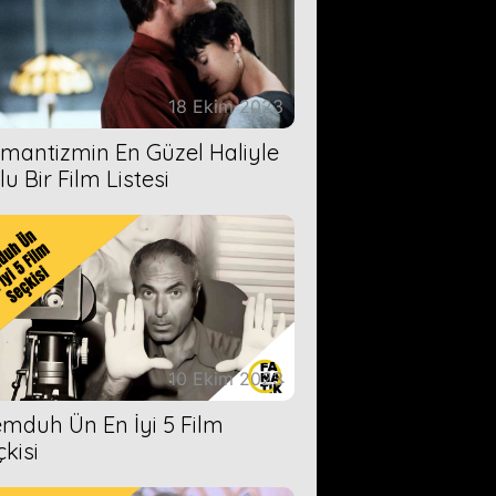
18 Ekim 2023
mantizmin En Güzel Haliyle
u Bir Film Listesi
10 Ekim 2023
mduh Ün En İyi 5 Film
çkisi