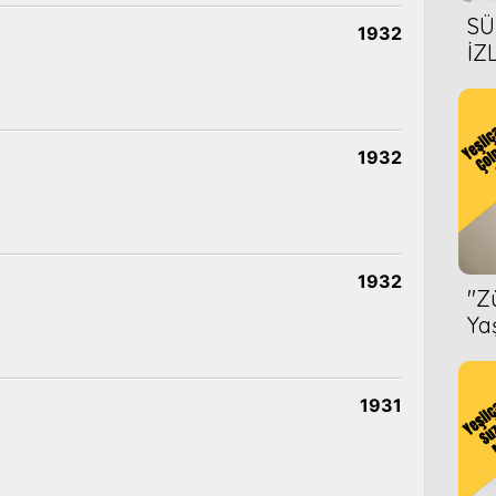
SÜ
1932
İZ
AL
ÖN
1932
1932
''
Ya
1931