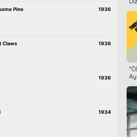
Diz
esome Pine
1936
t Claws
1936
''
Ay
1936
Bet
i
1934