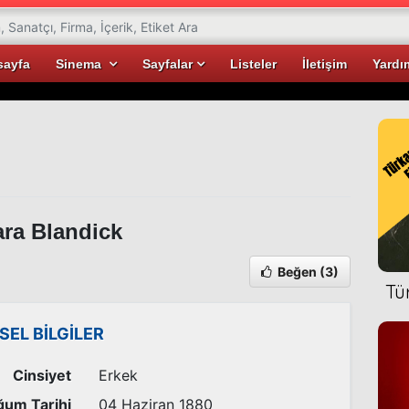
sayfa
Sinema
Sayfalar
Listeler
İletişim
Yardı
ra Blandick
Beğen
(3)
Tü
İSEL BİLGİLER
Cinsiyet
Erkek
um Tarihi
04 Haziran 1880