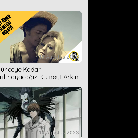
i
16 Ağustos 2023
Ölünceye Kadar
rılmayacağız'' Cüneyt Arkın-
ül Işıl
14 Ağustos 2023