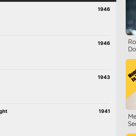
1946
Ro
1946
Dol
1943
ght
1941
Me
Se