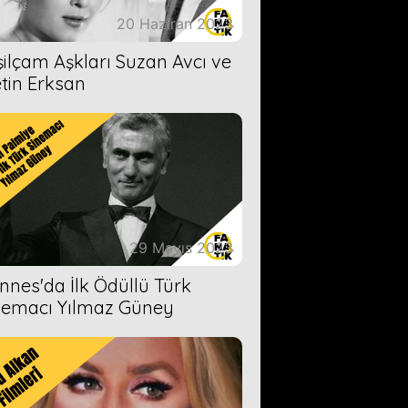
20 Haziran 2023
şilçam Aşkları Suzan Avcı ve
tin Erksan
29 Mayıs 2023
nnes'da İlk Ödüllü Türk
nemacı Yılmaz Güney