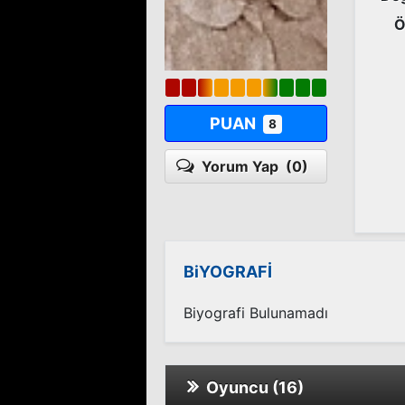
Ö
PUAN
8
Yorum Yap
(0)
BiYOGRAFİ
Biyografi Bulunamadı
Oyuncu (16)