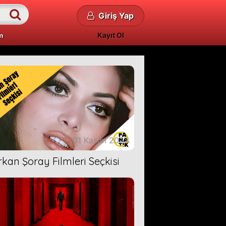
Giriş Yap
Kayıt Ol
m
01 Kasım 2023
rkan Şoray Filmleri Seçkisi