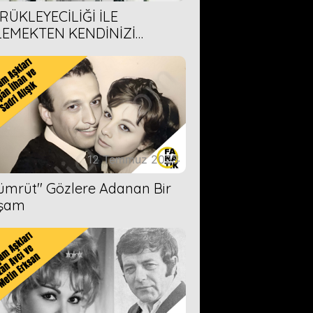
RÜKLEYECİLİĞİ İLE
LEMEKTEN KENDİNİZİ
AMAYACAĞINIZ 6 ANİME DİZİ
ERİMİZ
12 Temmuz 2023
Zümrüt'' Gözlere Adanan Bir
şam