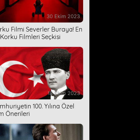
30 Ekim 2023
rku Filmi Severler Buraya! En
 Korku Filmleri Seçkisi
18 Ekim 2023
mhuriyetin 100. Yılına Özel
lm Önerileri