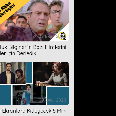
03 Ekim 2023
uk Bilginer'in Bazı Filmlerini
ler İçin Derledik
29 Eylül 2023
zi Ekranlara Kitleyecek 5 Mini