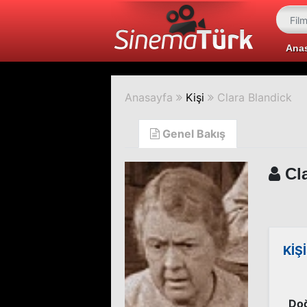
Ana
Anasayfa
Kişi
Clara Blandick
Genel Bakış
Cla
KİŞ
Doğ