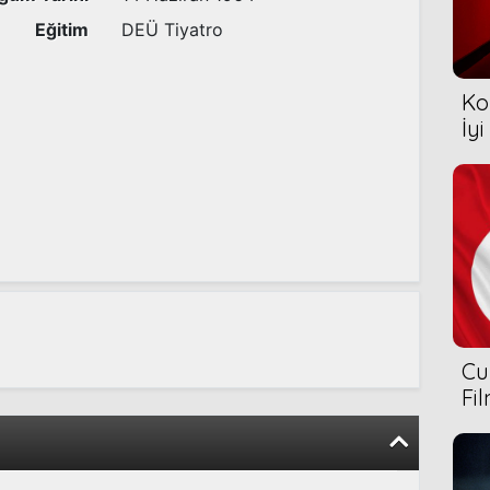
Eğitim
DEÜ Tiyatro
Ko
İyi
Cu
Fi