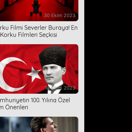
30 Ekim 2023
rku Filmi Severler Buraya! En
 Korku Filmleri Seçkisi
18 Ekim 2023
mhuriyetin 100. Yılına Özel
lm Önerileri