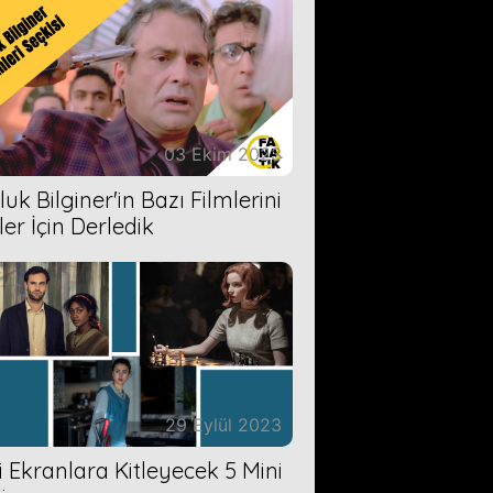
03 Ekim 2023
uk Bilginer'in Bazı Filmlerini
ler İçin Derledik
29 Eylül 2023
zi Ekranlara Kitleyecek 5 Mini