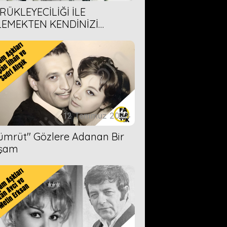
RÜKLEYECİLİĞİ İLE
LEMEKTEN KENDİNİZİ
AMAYACAĞINIZ 6 ANİME DİZİ
ERİMİZ
12 Temmuz 2023
Zümrüt'' Gözlere Adanan Bir
şam