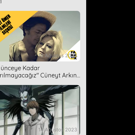
i
16 Ağustos 2023
Ölünceye Kadar
rılmayacağız'' Cüneyt Arkın-
ül Işıl
14 Ağustos 2023