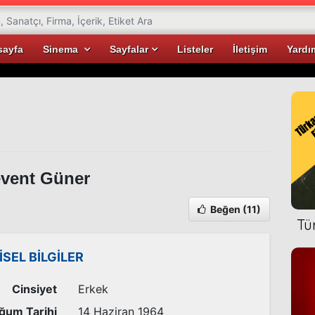
sayfa
Sinema
Sayfalar
Listeler
İletişim
Yardı
vent Güner
Beğen
(11)
Tü
İSEL BİLGİLER
Cinsiyet
Erkek
ğum Tarihi
14 Haziran 1964