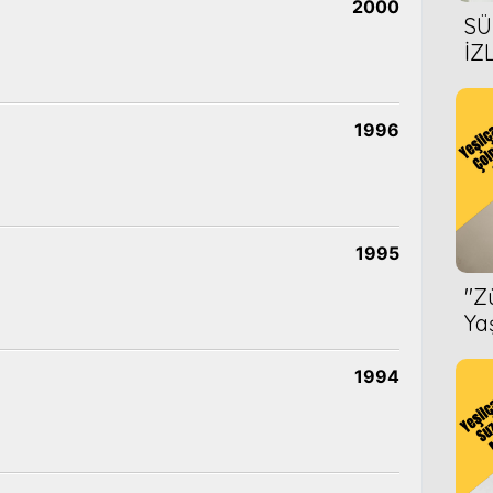
2000
SÜ
İZ
AL
ÖN
1996
1995
''
Ya
1994