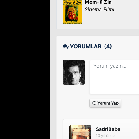
Mem-ü Zin
Sinema Filmi
YORUMLAR
(4)
Yorum Yap
SadriBaba
10 yıl önce