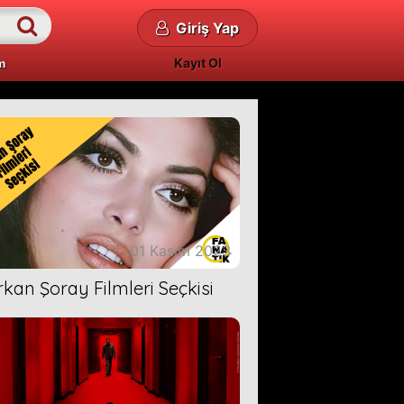
Giriş Yap
Kayıt Ol
m
01 Kasım 2023
rkan Şoray Filmleri Seçkisi