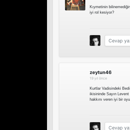
Kıymetinin bilinemediği
iyi rol kesiyor?
zeytun46
19 yıl önce
Kurtlar Vadisindeki Bedir
ikisininde Sayın Levent
hakkını veren iyi bir oy