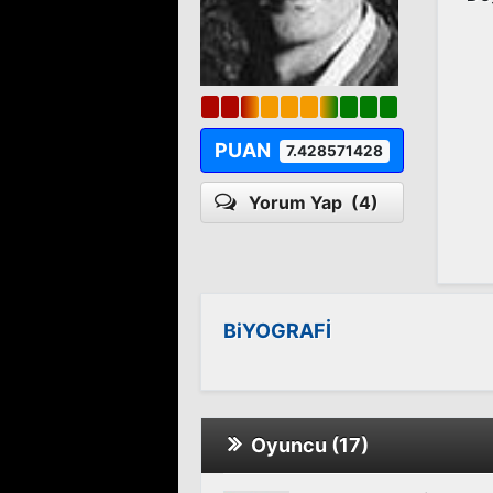
PUAN
7.428571428
Yorum Yap
(4)
BiYOGRAFİ
Oyuncu (17)