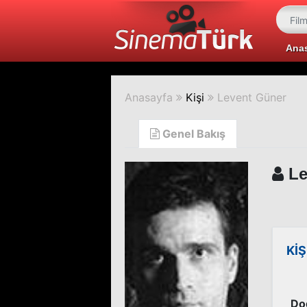
Ana
Anasayfa
Kişi
Levent Güner
Genel Bakış
Le
KİŞ
Do