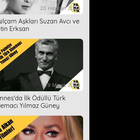
20 Haziran 2023
şilçam Aşkları Suzan Avcı ve
tin Erksan
29 Mayıs 2023
nnes'da İlk Ödüllü Türk
nemacı Yılmaz Güney