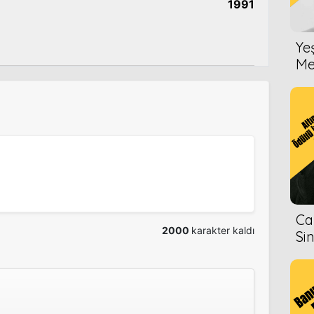
1991
Ye
Me
Ca
2000
karakter kaldı
Si