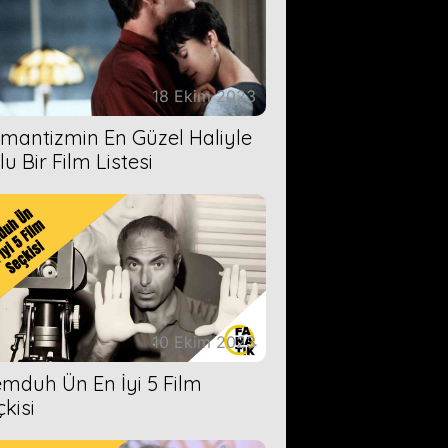
18 Ekim 2023
mantizmin En Güzel Haliyle
u Bir Film Listesi
10 Ekim 2023
mduh Ün En İyi 5 Film
çkisi