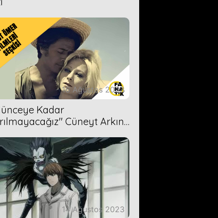
i
16 Ağustos 2023
Ölünceye Kadar
rılmayacağız'' Cüneyt Arkın-
ül Işıl
14 Ağustos 2023