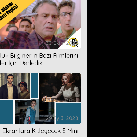
03 Ekim 2023
uk Bilginer'in Bazı Filmlerini
ler İçin Derledik
29 Eylül 2023
zi Ekranlara Kitleyecek 5 Mini