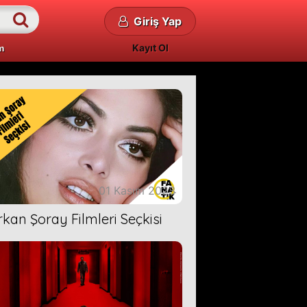
Giriş Yap
Kayıt Ol
m
01 Kasım 2023
rkan Şoray Filmleri Seçkisi