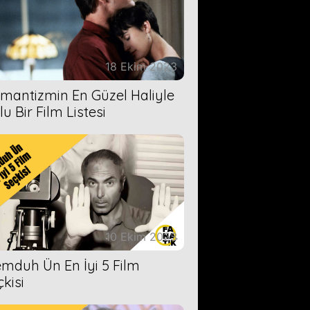
18 Ekim 2023
mantizmin En Güzel Haliyle
u Bir Film Listesi
10 Ekim 2023
mduh Ün En İyi 5 Film
çkisi