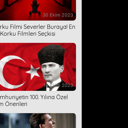
30 Ekim 2023
rku Filmi Severler Buraya! En
 Korku Filmleri Seçkisi
18 Ekim 2023
mhuriyetin 100. Yılına Özel
lm Önerileri