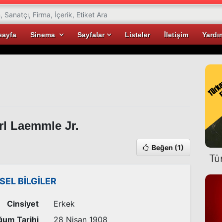
sayfa
Sinema
Sayfalar
Listeler
İletişim
Yardı
l Laemmle Jr.
Beğen
(1)
Tü
İSEL BİLGİLER
Cinsiyet
Erkek
um Tarihi
28 Nisan 1908