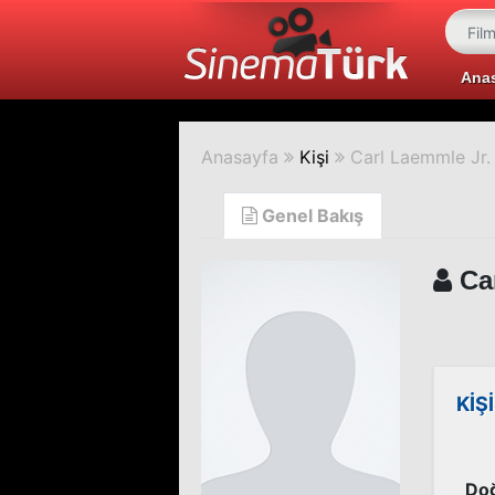
Ana
Anasayfa
Kişi
Carl Laemmle Jr.
Genel Bakış
Car
KİŞ
Doğ