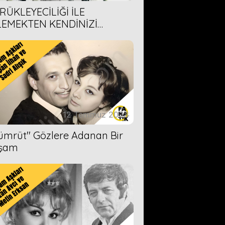
RÜKLEYECİLİĞİ İLE
LEMEKTEN KENDİNİZİ
AMAYACAĞINIZ 6 ANİME DİZİ
ERİMİZ
12 Temmuz 2023
Zümrüt'' Gözlere Adanan Bir
şam