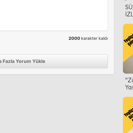
SÜ
İZ
AL
ÖN
2000
karakter kaldı
 Fazla Yorum Yükle
''
Ya