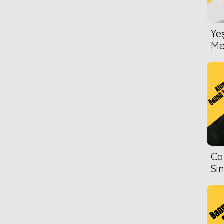
Ye
Me
Ca
Si