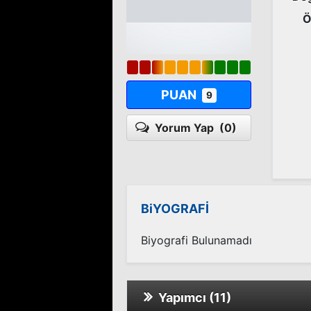
Ö
PUAN
9
Yorum Yap
(0)
BiYOGRAFİ
Biyografi Bulunamadı
Yapımcı (11)