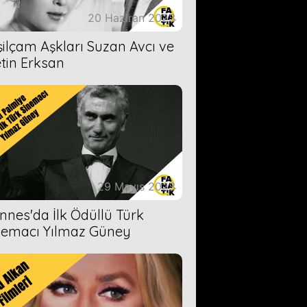
20 Haziran 2023
şilçam Aşkları Suzan Avcı ve
tin Erksan
29 Mayıs 2023
nnes'da İlk Ödüllü Türk
nemacı Yılmaz Güney