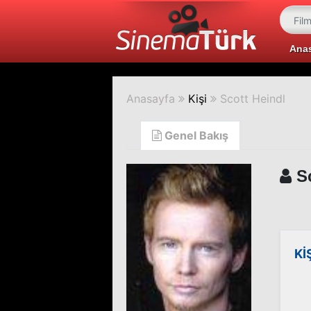
Ana
Anasayfa
Kişi
Scott Heindl
Genel Bakış
Sc
Kİ