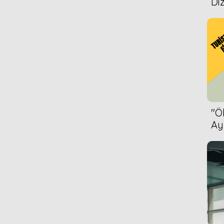
Diz
''
Ay
Bet