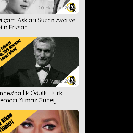
20 Haziran 2023
şilçam Aşkları Suzan Avcı ve
tin Erksan
29 Mayıs 2023
nnes'da İlk Ödüllü Türk
nemacı Yılmaz Güney