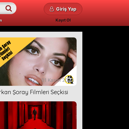
Giriş Yap
Kayıt Ol
m
01 Kasım 2023
rkan Şoray Filmleri Seçkisi