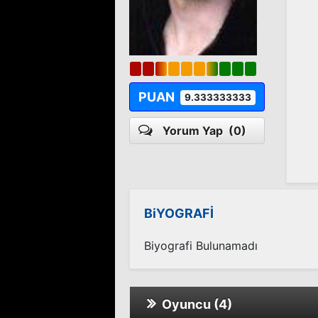
PUAN
9.333333333
Yorum Yap
(0)
BiYOGRAFİ
Biyografi Bulunamadı
Oyuncu (4)