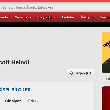
sayfa
Sinema
Sayfalar
Listeler
İletişim
Yardı
ott Heindl
Beğen
(0)
Tü
ŞİSEL BİLGİLER
Cinsiyet
Erkek