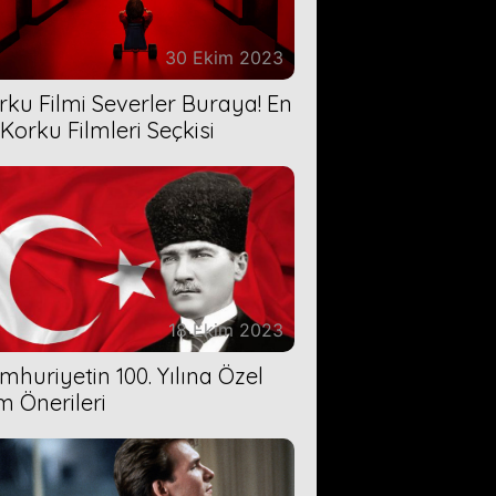
30 Ekim 2023
rku Filmi Severler Buraya! En
 Korku Filmleri Seçkisi
18 Ekim 2023
mhuriyetin 100. Yılına Özel
lm Önerileri