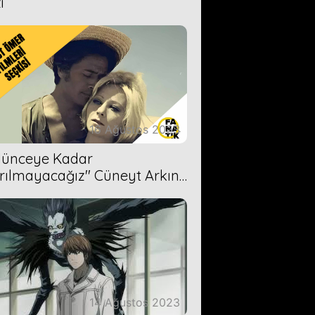
i
16 Ağustos 2023
Ölünceye Kadar
rılmayacağız'' Cüneyt Arkın-
ül Işıl
14 Ağustos 2023