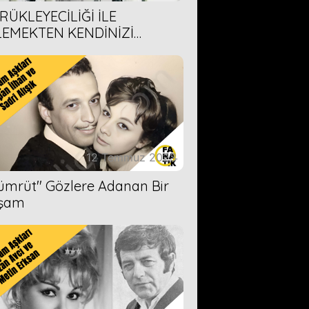
RÜKLEYECİLİĞİ İLE
LEMEKTEN KENDİNİZİ
AMAYACAĞINIZ 6 ANİME DİZİ
ERİMİZ
12 Temmuz 2023
Zümrüt'' Gözlere Adanan Bir
şam