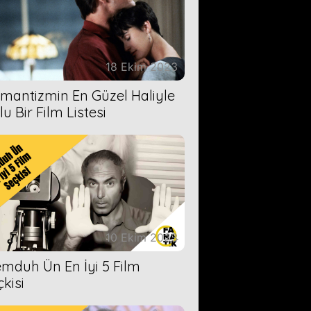
18 Ekim 2023
mantizmin En Güzel Haliyle
u Bir Film Listesi
10 Ekim 2023
mduh Ün En İyi 5 Film
çkisi