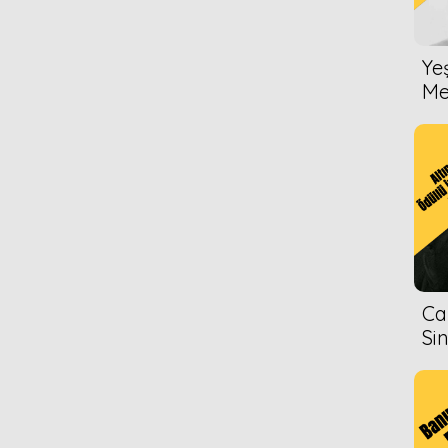
Ye
Me
Ca
Si