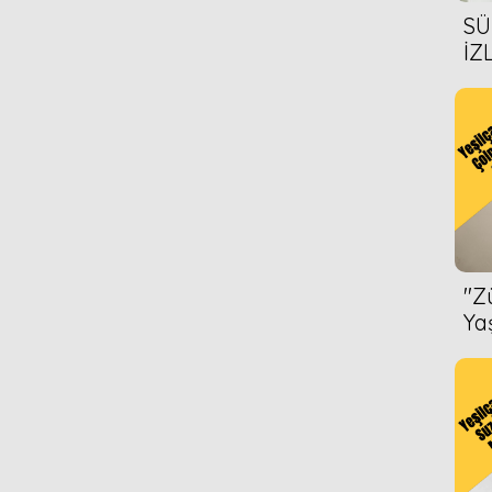
SÜ
İZ
AL
ÖN
''
Ya