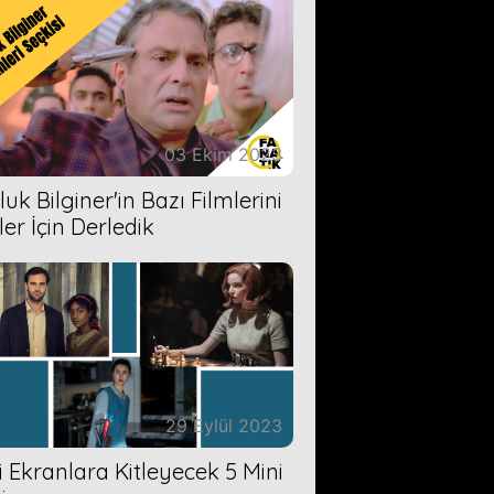
03 Ekim 2023
uk Bilginer'in Bazı Filmlerini
ler İçin Derledik
29 Eylül 2023
zi Ekranlara Kitleyecek 5 Mini