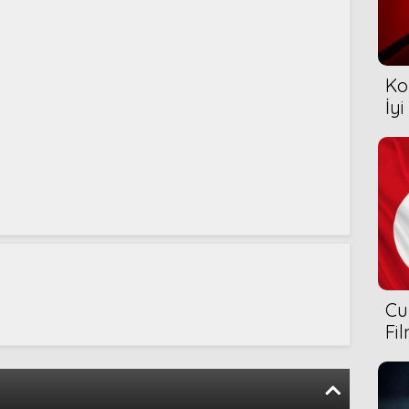
Ko
İyi
Cu
Fi