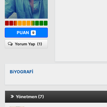
PUAN
9
Yorum Yap
(1)
BiYOGRAFİ
Yönetmen (7)