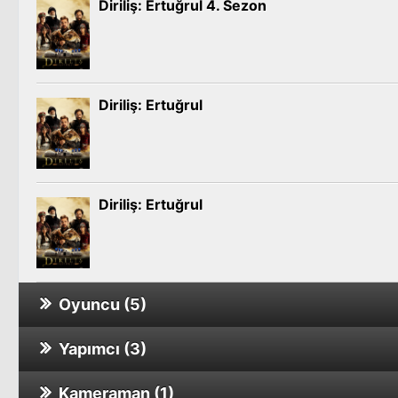
Diriliş: Ertuğrul 4. Sezon
Diriliş: Ertuğrul
Diriliş: Ertuğrul
Oyuncu (5)
Yapımcı (3)
Dönüşü Olmayan Yol
Video
Kameraman (1)
Ölümün Ağzı