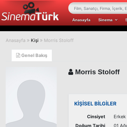
Anasayfa
Sinema
Anasayfa
Kişi
Morris Stoloff
Genel Bakış
Morris Stoloff
KİŞİSEL BİLGİLER
Cinsiyet
Erkek
Doğum Tarihi
01 Ağ