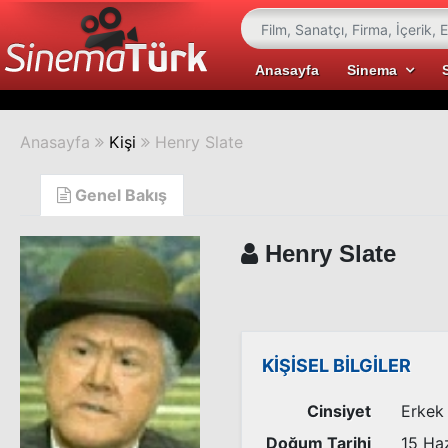
Anasayfa
Sinema
Anasayfa
Kişi
Henry Slate
Genel Bakış
Henry Slate
KİŞİSEL BİLGİLER
Cinsiyet
Erkek
Doğum Tarihi
15 Ha