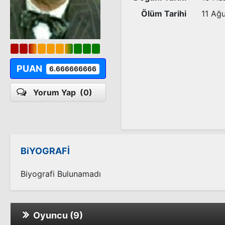
Ölüm Tarihi
11 Ağ
PUAN
6.666666666
Yorum Yap
(0)
BiYOGRAFİ
Biyografi Bulunamadı
Oyuncu (9)