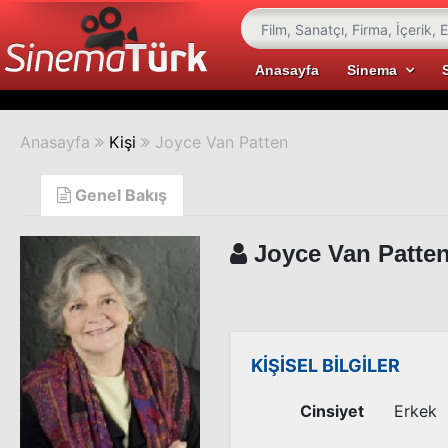
Anasayfa
Sinema
Anasayfa
Kişi
Joyce Van Patten
Genel Bakış
Joyce Van Patte
KİŞİSEL BİLGİLER
Cinsiyet
Erkek