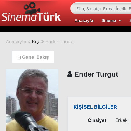
Anasayfa
Sinema
Anasayfa
Kişi
Ender Turgut
Genel Bakış
Ender Turgut
KİŞİSEL BİLGİLER
Cinsiyet
Erkek