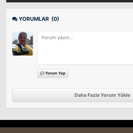
Sinema Filmi
Vahşi Bir Erkek Sevdim
Rüzgar
Sinema Filmi
YORUMLAR
(0)
Sinema Filmi
Fırat
Sinema Filmi
Yorum Yap
Kader Utansın
Sinema Filmi
Daha Fazla Yorum Yükle
Tek Başına
Sinema Filmi