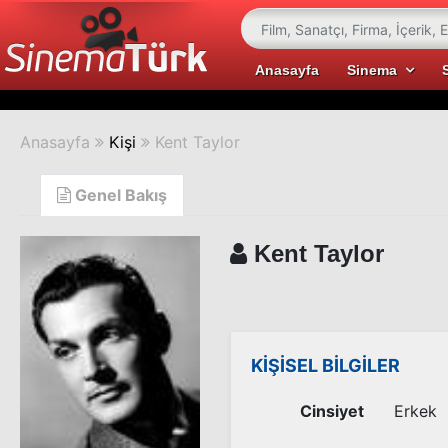
Anasayfa
Sinema
Anasayfa
Kişi
Kent Taylor
Genel Bakış
Kent Taylor
KİŞİSEL BİLGİLER
Cinsiyet
Erkek