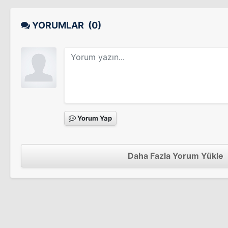
Kartal Efe
YORUMLAR
(0)
Ölüm Pazarı
Ölüm Pazarı
Hak Yerini Bulur
Sinema Filmi
Yorum Yap
Kaldırım Çocuğu Kopuk
Sinema Filmi
Çömlekçinin Kızı
Daha Fazla Yorum Yükle
Çömlekçinin Kızı