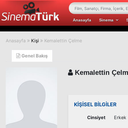
Anasayfa
Sinema
Anasayfa
Kişi
Kemalettin Çelme
Genel Bakış
Kemalettin Çel
KİŞİSEL BİLGİLER
Cinsiyet
Erkek