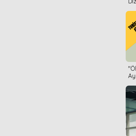
Diz
2009
2008
''
Ay
Bet