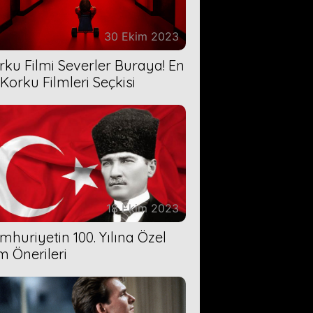
30 Ekim 2023
rku Filmi Severler Buraya! En
 Korku Filmleri Seçkisi
18 Ekim 2023
mhuriyetin 100. Yılına Özel
lm Önerileri