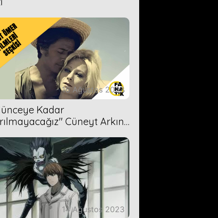
i
16 Ağustos 2023
Ölünceye Kadar
rılmayacağız'' Cüneyt Arkın-
ül Işıl
14 Ağustos 2023