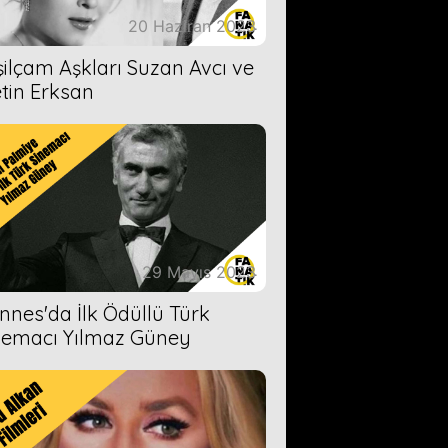
20 Haziran 2023
şilçam Aşkları Suzan Avcı ve
tin Erksan
29 Mayıs 2023
nnes'da İlk Ödüllü Türk
nemacı Yılmaz Güney