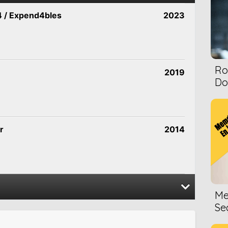
 / Expend4bles
2023
Ro
2019
Dol
r
2014
Me
Se
2016