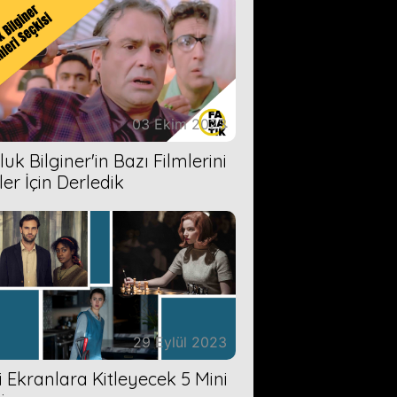
03 Ekim 2023
uk Bilginer'in Bazı Filmlerini
ler İçin Derledik
29 Eylül 2023
zi Ekranlara Kitleyecek 5 Mini