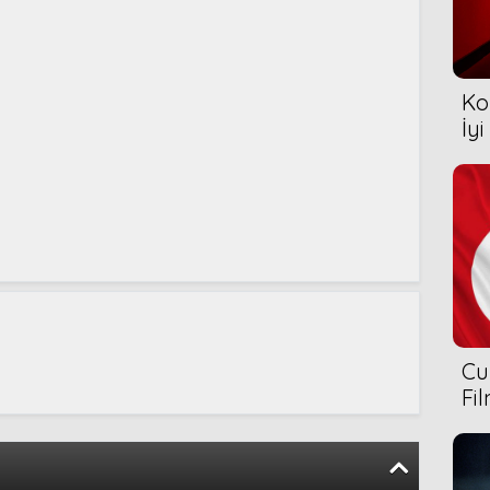
Ko
İyi
Cu
Fi