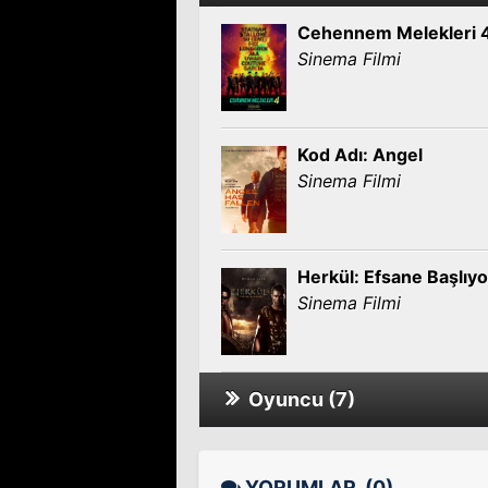
Cehennem Melekleri 4
Sinema Filmi
Kod Adı: Angel
Sinema Filmi
Herkül: Efsane Başlıyo
Sinema Filmi
Oyuncu (7)
Suç/lu
Sinema Filmi
YORUMLAR
(0)