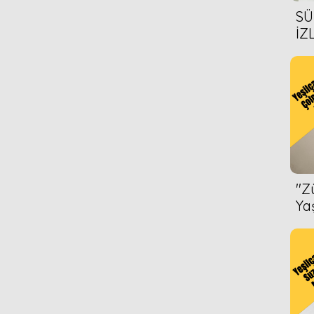
SÜ
İZ
AL
ÖN
''
Ya