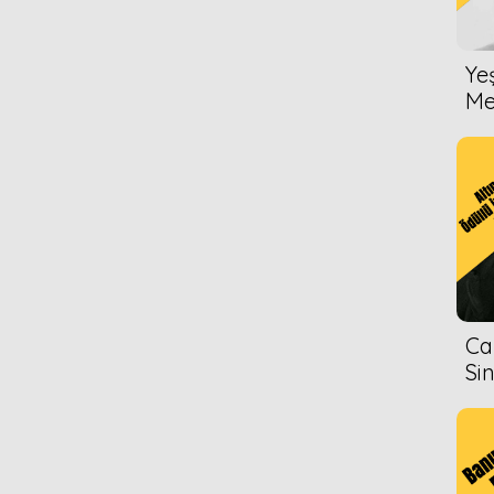
Ye
Me
Ca
Si