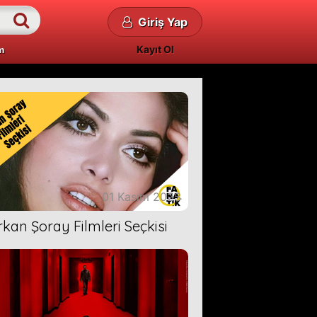
Giriş Yap
Kayıt Ol
m
01 Kasım 2023
rkan Şoray Filmleri Seçkisi