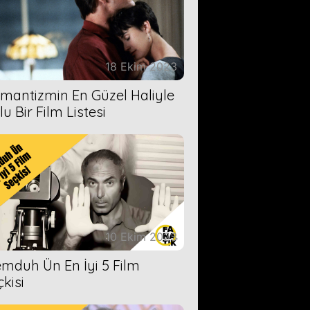
18 Ekim 2023
mantizmin En Güzel Haliyle
u Bir Film Listesi
10 Ekim 2023
mduh Ün En İyi 5 Film
çkisi