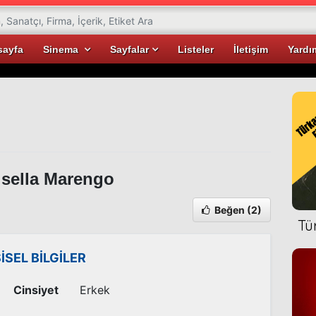
sayfa
Sinema
Sayfalar
Listeler
İletişim
Yardı
sella Marengo
Beğen
(2)
Tü
ŞİSEL BİLGİLER
Cinsiyet
Erkek