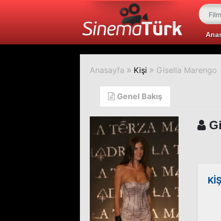
Ana
Anasayfa
Kişi
Gisella Marengo
Genel Bakış
Gi
Kİ