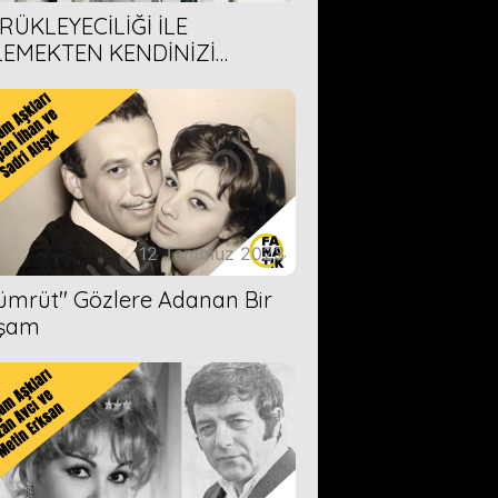
RÜKLEYECİLİĞİ İLE
LEMEKTEN KENDİNİZİ
AMAYACAĞINIZ 6 ANİME DİZİ
ERİMİZ
12 Temmuz 2023
Zümrüt'' Gözlere Adanan Bir
şam