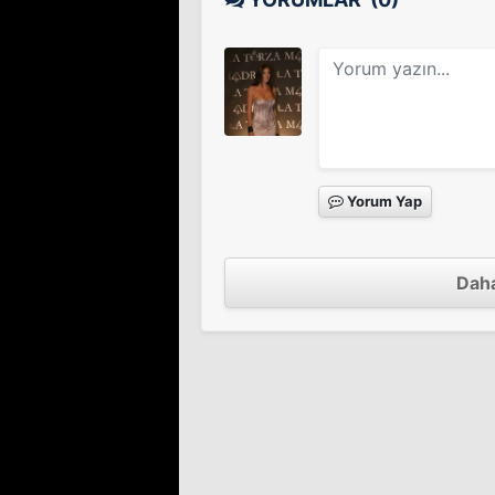
Third Person
Sinema Filmi
Yorum Yap
Playing for Keeps
Sinema Filmi
Daha
Salomé
Sinema Filmi
Il figlio più piccolo
Sinema Filmi