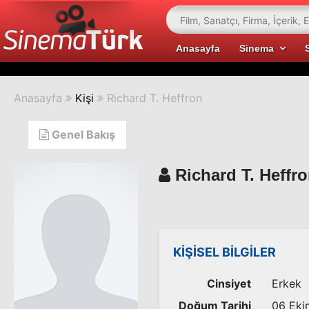
Anasayfa
Sinema
Anasayfa
Kişi
Richard T. Heffron
Genel Bakış
Richard T. Heffr
KİŞİSEL BİLGİLER
Cinsiyet
Erkek
Doğum Tarihi
06 Eki