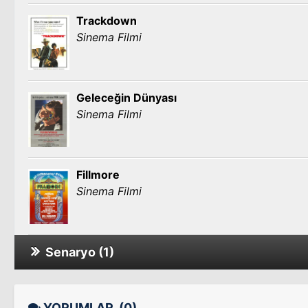
Trackdown
Sinema Filmi
Geleceğin Dünyası
Sinema Filmi
Fillmore
Sinema Filmi
Senaryo (1)
The St. Louis Bank Robbery
Sinema Filmi
YORUMLAR
(0)