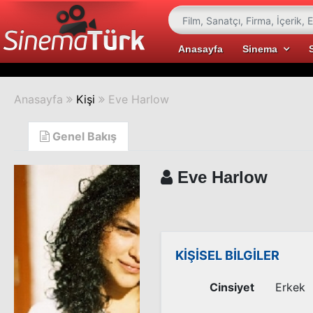
Anasayfa
Sinema
Anasayfa
Kişi
Eve Harlow
Genel Bakış
Eve Harlow
KİŞİSEL BİLGİLER
Cinsiyet
Erkek