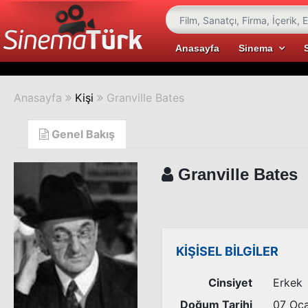
Anasayfa
Sinema
Anasayfa
Kişi
Granville Bates
Genel Bakış
Granville Bates
KİŞİSEL BİLGİLER
Cinsiyet
Erkek
Doğum Tarihi
07 Oc