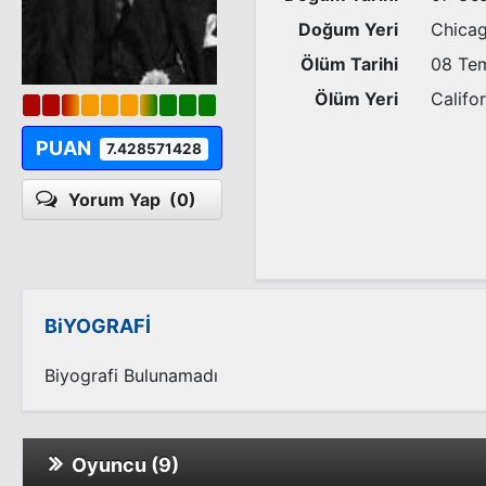
Doğum Yeri
Chica
Ölüm Tarihi
08 Te
Ölüm Yeri
Califo
PUAN
7.428571428
Yorum Yap
(0)
BiYOGRAFİ
Biyografi Bulunamadı
Oyuncu (9)