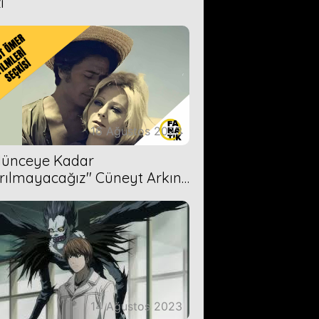
i
16 Ağustos 2023
Ölünceye Kadar
rılmayacağız'' Cüneyt Arkın-
ül Işıl
14 Ağustos 2023