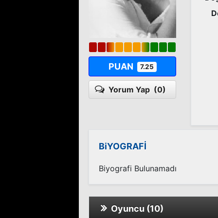
D
PUAN
7.25
Yorum Yap
(0)
BiYOGRAFİ
Biyografi Bulunamadı
Oyuncu (10)