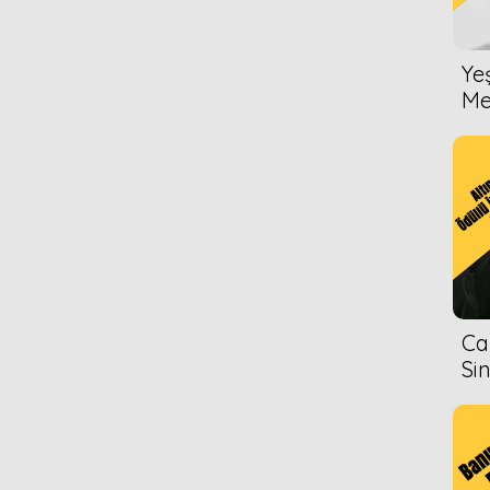
Ye
Me
Ca
Si