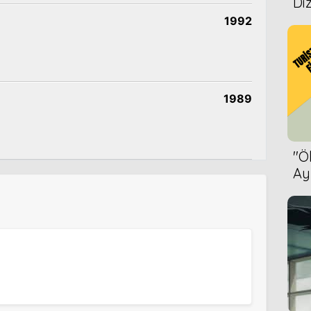
Diz
1992
1989
''
Ay
Bet