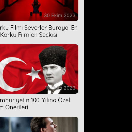
30 Ekim 2023
rku Filmi Severler Buraya! En
 Korku Filmleri Seçkisi
18 Ekim 2023
mhuriyetin 100. Yılına Özel
lm Önerileri