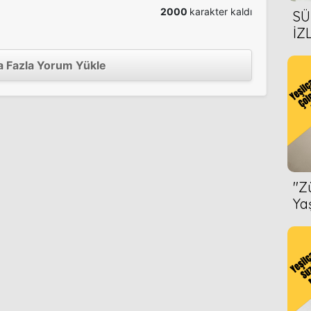
2000
karakter kaldı
SÜ
İZ
AL
ÖN
 Fazla Yorum Yükle
''
Ya