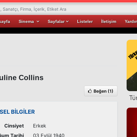
sayfa
Sinema
Sayfalar
Listeler
İletişim
Yardı
line Collins
Beğen
(1)
Tü
İSEL BİLGİLER
Cinsiyet
Erkek
um Tarihi
03 Eylül 1940