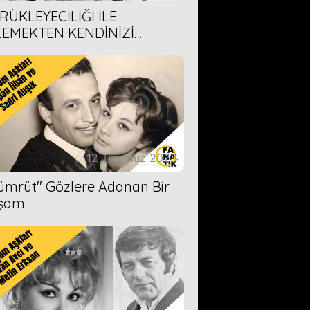
RÜKLEYECİLİĞİ İLE
LEMEKTEN KENDİNİZİ
AMAYACAĞINIZ 6 ANİME DİZİ
ERİMİZ
12 Temmuz 2023
Zümrüt'' Gözlere Adanan Bir
şam