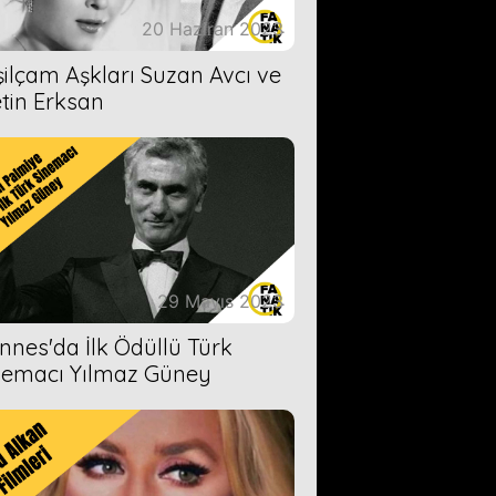
20 Haziran 2023
şilçam Aşkları Suzan Avcı ve
tin Erksan
29 Mayıs 2023
nnes'da İlk Ödüllü Türk
nemacı Yılmaz Güney