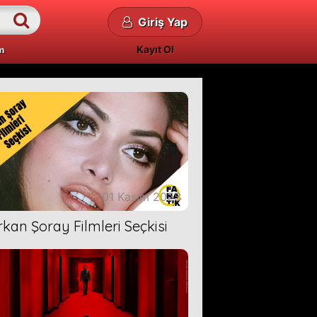
Giriş Yap
Kayıt Ol
m
01 Kasım 2023
rkan Şoray Filmleri Seçkisi