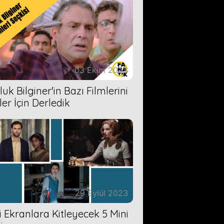
03 Ekim 2023
uk Bilginer'in Bazı Filmlerini
ler İçin Derledik
29 Eylül 2023
zi Ekranlara Kitleyecek 5 Mini