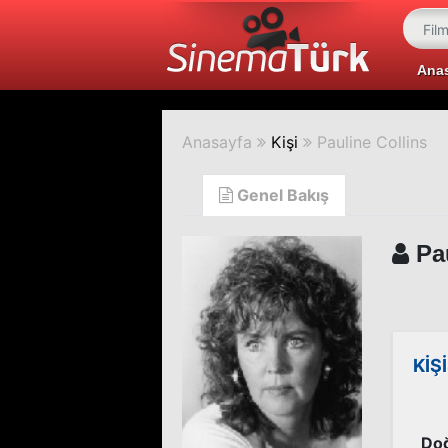
Ana
Anasayfa
Kişi
Pauline Collins
Genel Bakış
Pau
KİŞ
Doğ