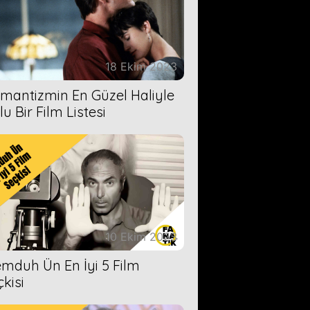
18 Ekim 2023
mantizmin En Güzel Haliyle
u Bir Film Listesi
10 Ekim 2023
mduh Ün En İyi 5 Film
çkisi