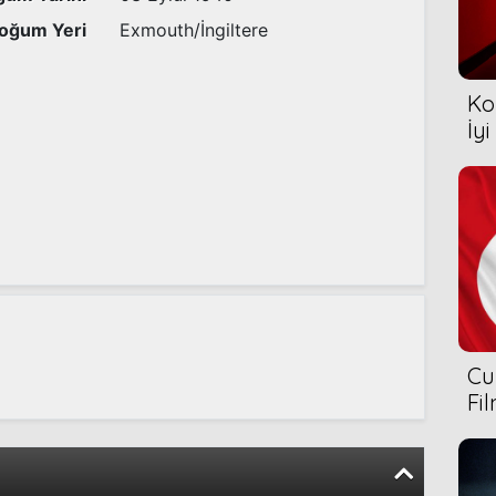
oğum Yeri
Exmouth/İngiltere
Ko
İyi
Cu
Fi