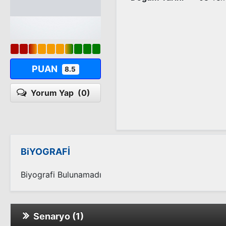
PUAN
8.5
Yorum Yap
(0)
BiYOGRAFİ
Biyografi Bulunamadı
Senaryo (1)