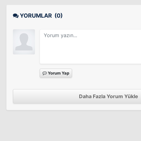
Gelecek Uzun Sürer
Sinema Filmi
YORUMLAR
(0)
Yorum Yap
Daha Fazla Yorum Yükle