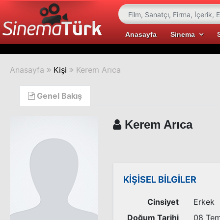
Anasayfa
Sinema
Anasayfa
Kişi
Kerem Arıca
Genel Bakış
Kerem Arıca
KİŞİSEL BİLGİLER
Cinsiyet
Erkek
Doğum Tarihi
08 Te