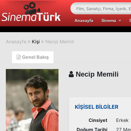
Anasayfa
Sinema
Anasayfa
Kişi
Necip Memili
Genel Bakış
Necip Memili
KİŞİSEL BİLGİLER
Cinsiyet
Erkek
Doğum Tarihi
27 May