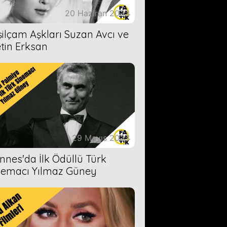
20 Haziran 2023
şilçam Aşkları Suzan Avcı ve
tin Erksan
29 Mayıs 2023
nnes'da İlk Ödüllü Türk
nemacı Yılmaz Güney