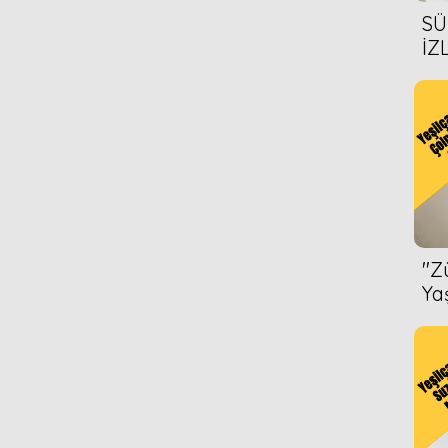
SÜ
İZ
AL
ÖN
''
Ya