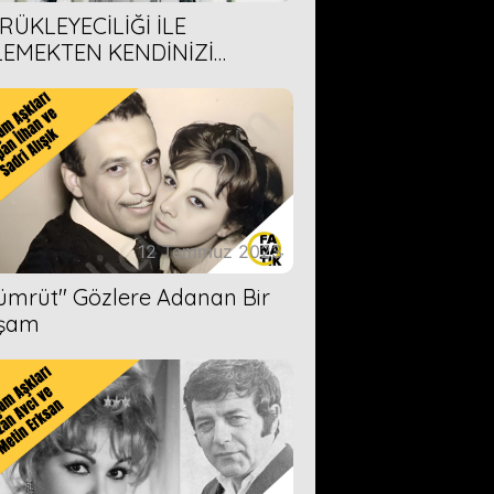
RÜKLEYECİLİĞİ İLE
LEMEKTEN KENDİNİZİ
AMAYACAĞINIZ 6 ANİME DİZİ
ERİMİZ
12 Temmuz 2023
Zümrüt'' Gözlere Adanan Bir
şam