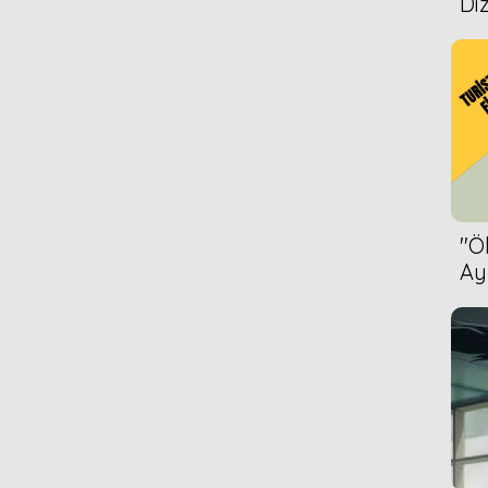
Diz
''
Ay
Bet