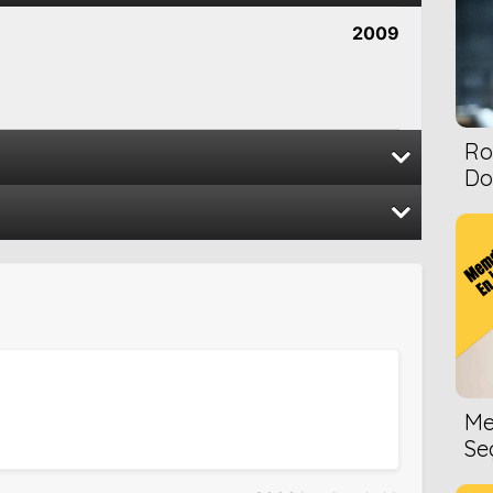
2009
Ro
Dol
2008
2008
2007
Me
Se
2006