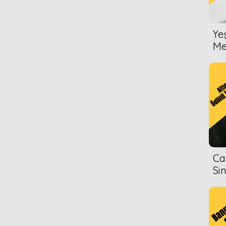
Ye
Me
Ca
Si