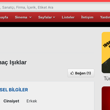
sayfa
Sinema
Sayfalar
Listeler
İletişim
Yardı
ç Işıklar
Beğen
(1)
Tü
İSEL BİLGİLER
Cinsiyet
Erkek