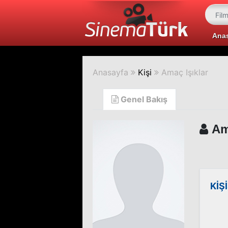
Ana
Anasayfa
Kişi
Amaç Işıklar
Genel Bakış
Ama
KİŞ