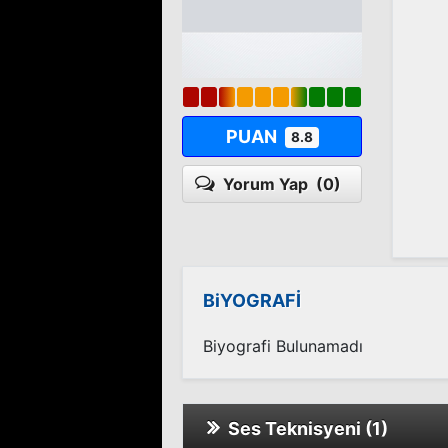
PUAN
8.8
Yorum Yap
(0)
BiYOGRAFİ
Biyografi Bulunamadı
Ses Teknisyeni (1)