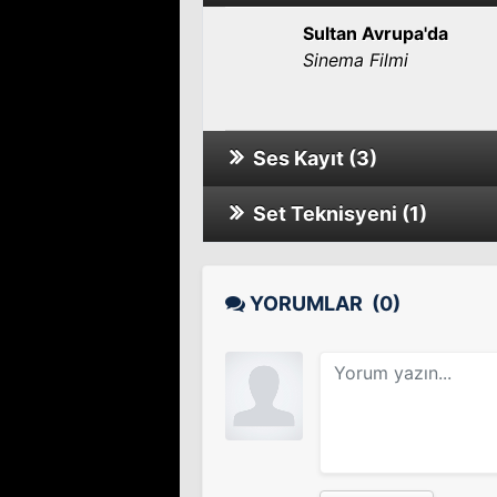
Sultan Avrupa'da
Sinema Filmi
Ses Kayıt (3)
Set Teknisyeni (1)
Yaşam Arsızı
Sinema Filmi
Babam Adam Olacak
Tv Dizisi
YORUMLAR
(0)
Sıla 2. Sezon
Tv Dizisi
Sıla 1. Sezon
Tv Dizisi