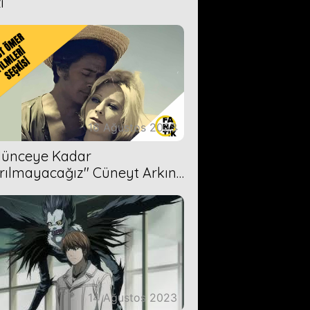
i
16 Ağustos 2023
Ölünceye Kadar
rılmayacağız'' Cüneyt Arkın-
ül Işıl
14 Ağustos 2023