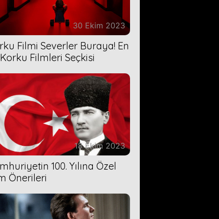
30 Ekim 2023
rku Filmi Severler Buraya! En
 Korku Filmleri Seçkisi
18 Ekim 2023
mhuriyetin 100. Yılına Özel
lm Önerileri