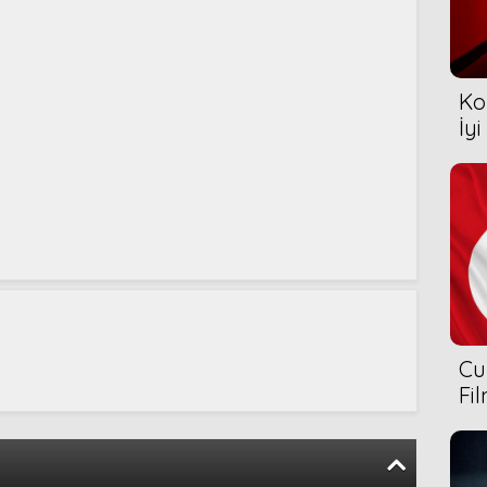
Ko
İyi
Cu
Fi