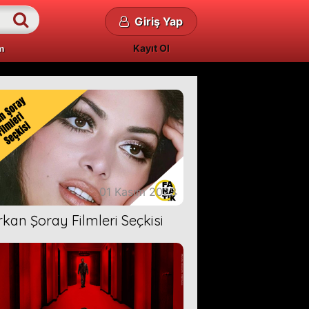
Giriş Yap
Kayıt Ol
m
01 Kasım 2023
rkan Şoray Filmleri Seçkisi