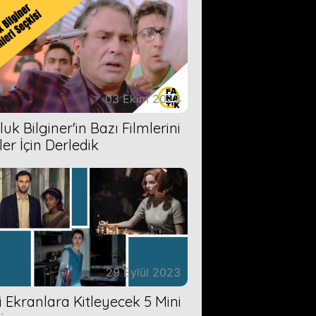
03 Ekim 2023
uk Bilginer'in Bazı Filmlerini
ler İçin Derledik
29 Eylül 2023
zi Ekranlara Kitleyecek 5 Mini