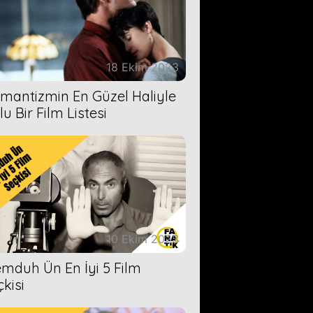
18 Ekim 2023
mantizmin En Güzel Haliyle
u Bir Film Listesi
10 Ekim 2023
mduh Ün En İyi 5 Film
çkisi