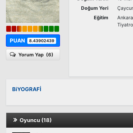
Doğum Yeri
Çaycu
Eğitim
Ankara
Tiyatr
PUAN
8.43902439
Yorum Yap
(6)
BiYOGRAFİ
Oyuncu (18)