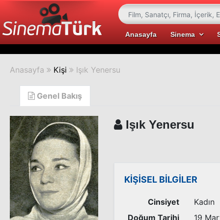
Anasayfa
Sinema
Anasayfa
Kişi
Işık Yenersu
Genel Bakış
Işık Yenersu
KİŞİSEL BİLGİLER
Cinsiyet
Kadın
Doğum Tarihi
19 Mar