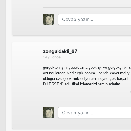
zonguldakli_67
19 yıl önce
gerçekten işini çoook ama çook iyi ve gerçekçi bir 
oyunculardan biridir ışık hanım...bende çaycumalı
olduğunuzu çook mrk ediyorum..neyse çok başarılı
DİLERSEN" adlı filmi izlemenizi tercih ederim...