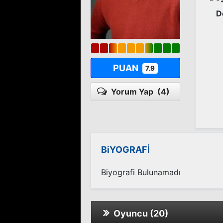
D
PUAN
7.9
Yorum Yap
(4)
BiYOGRAFİ
Biyografi Bulunamadı
Oyuncu (20)