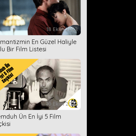
18 Ekim 2023
mantizmin En Güzel Haliyle
u Bir Film Listesi
10 Ekim 2023
mduh Ün En İyi 5 Film
çkisi