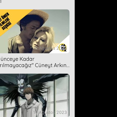
i
16 Ağustos 2023
Ölünceye Kadar
rılmayacağız'' Cüneyt Arkın-
ül Işıl
14 Ağustos 2023