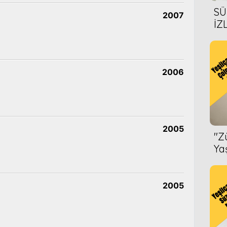
SÜ
2007
İZ
AL
ÖN
2006
2005
''
Ya
2005