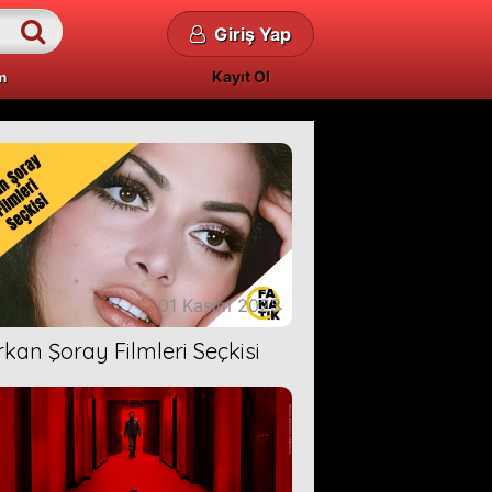
Giriş Yap
Kayıt Ol
m
01 Kasım 2023
rkan Şoray Filmleri Seçkisi