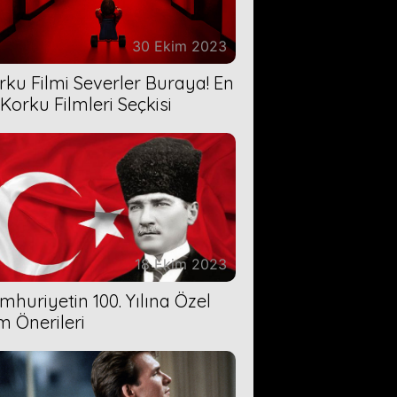
30 Ekim 2023
rku Filmi Severler Buraya! En
 Korku Filmleri Seçkisi
18 Ekim 2023
mhuriyetin 100. Yılına Özel
lm Önerileri