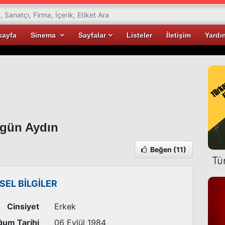
sayfa
Sinema
Sayfalar
Listeler
İletişim
Yardı
gün Aydın
Beğen
(11)
Tü
İSEL BİLGİLER
Cinsiyet
Erkek
um Tarihi
06 Eylül 1984