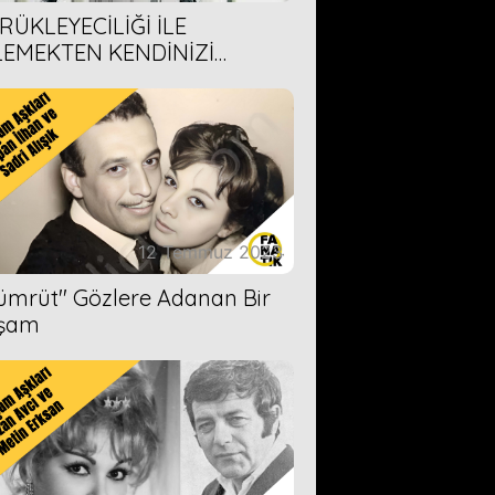
RÜKLEYECİLİĞİ İLE
LEMEKTEN KENDİNİZİ
AMAYACAĞINIZ 6 ANİME DİZİ
ERİMİZ
12 Temmuz 2023
Zümrüt'' Gözlere Adanan Bir
şam