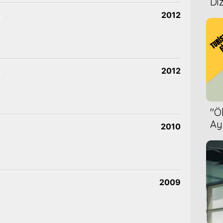
Diz
n
2012
n
2012
''
Ay
2010
Bet
2009