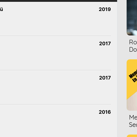
tü
2019
Ro
2017
Dol
2017
2016
Me
Se