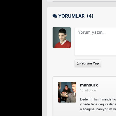
YORUMLAR
(4)
Yorum Yap
mansurx
10 yıl önce
Dedemin fişi filminde k
yinede fena değildi daha
olacağına inanıyorum yen