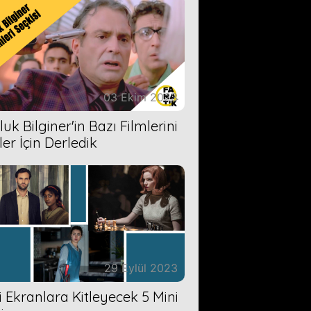
03 Ekim 2023
uk Bilginer'in Bazı Filmlerini
ler İçin Derledik
29 Eylül 2023
zi Ekranlara Kitleyecek 5 Mini