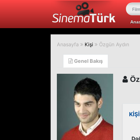
Ana
Anasayfa
Kişi
Özgün Aydın
Genel Bakış
Öz
KİŞ
Doğ