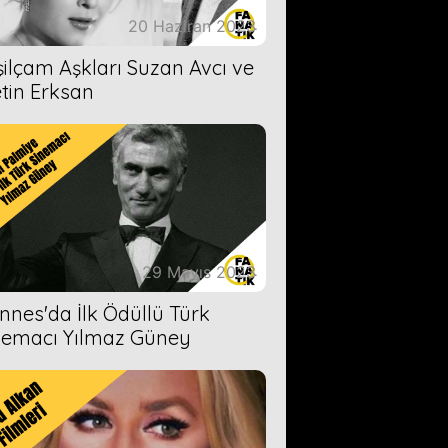
20 Haziran 2023
şilçam Aşkları Suzan Avcı ve
tin Erksan
29 Mayıs 2023
nnes'da İlk Ödüllü Türk
nemacı Yılmaz Güney