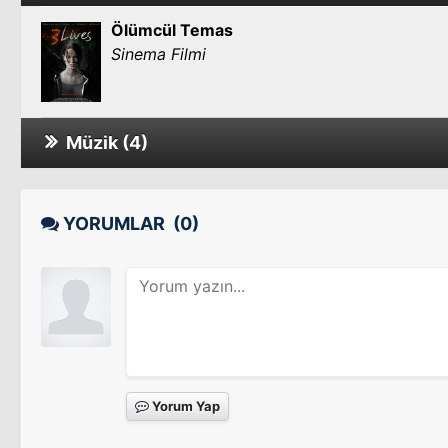
Ölümcül Temas
Sinema Filmi
Müzik (4)
Alone in the Dark
Sinema Filmi
YORUMLAR
(0)
House of the Dead
Sinema Filmi
Yorum Yap
Heart of America
Sinema Filmi