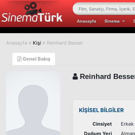
Anasayfa
Sinema
Anasayfa
Kişi
Reinhard Besser
Genel Bakış
Reinhard Besse
KİŞİSEL BİLGİLER
Cinsiyet
Erkek
Doğum Yeri
Alman