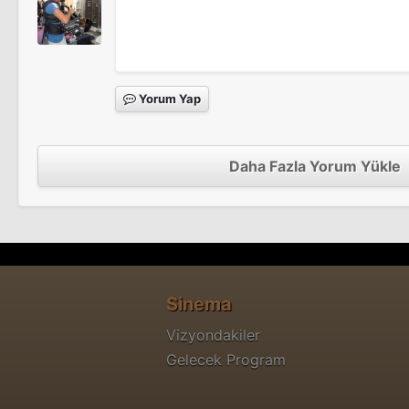
Hayat Devam Ediyor 1. Sezon
Tv Dizisi
Yorum Yap
Yersiz Yurtsuz
Tv Dizisi
Daha Fazla Yorum Yükle
Mahşer
Tv Dizisi
Sinema
Perçem
Vizyondakiler
Tv Dizisi
Gelecek Program