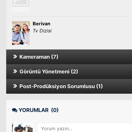
Berivan
Tv Dizisi
Kameraman (7)
Görüntü Yönetmeni (2)
Sen Benim Herşeyimsin
Sinema Filmi
Post-Prodüksiyon Sorumlusu (1)
Yılanların Öcü 2. Sezon
Tv Dizisi
Babam Geri Döndü
Hayat Devam Ediyor 2. Sezon
Tv Filmi
YORUMLAR
(0)
Tv Dizisi
Yılanların Öcü 1. Sezon
Tv Dizisi