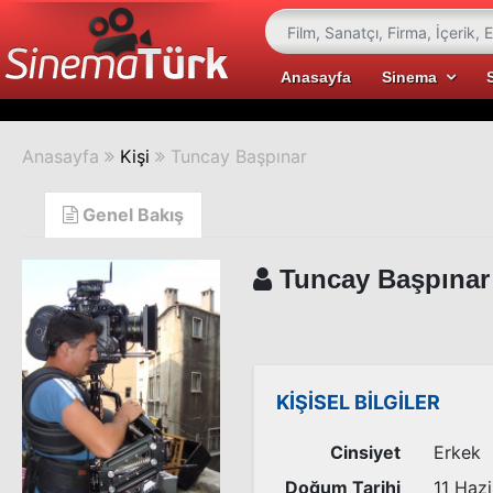
Anasayfa
Sinema
Anasayfa
Kişi
Tuncay Başpınar
Genel Bakış
Tuncay Başpınar
KİŞİSEL BİLGİLER
Cinsiyet
Erkek
Doğum Tarihi
11 Hazi