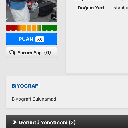
Doğum Yeri
İstanbu
PUAN
7.6
Yorum Yap
(0)
BiYOGRAFİ
Biyografi Bulunamadı
Görüntü Yönetmeni (2)