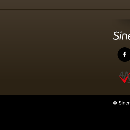
Avcı
Tv Dizisi
© Sine