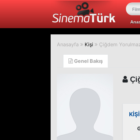
Ana
Anasayfa
Kişi
Çiğdem Yorulma
Genel Bakış
Çi
KİŞ
G