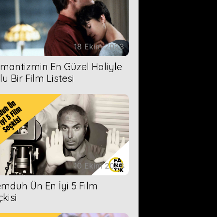
18 Ekim 2023
mantizmin En Güzel Haliyle
u Bir Film Listesi
10 Ekim 2023
mduh Ün En İyi 5 Film
çkisi