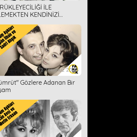
RÜKLEYECİLİĞİ İLE
LEMEKTEN KENDİNİZİ
AMAYACAĞINIZ 6 ANİME DİZİ
ERİMİZ
12 Temmuz 2023
Zümrüt'' Gözlere Adanan Bir
şam