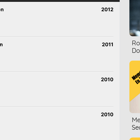
on
2012
Ro
on
2011
Dol
2010
2010
Me
Se