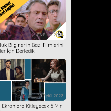
03 Ekim 2023
uk Bilginer'in Bazı Filmlerini
ler İçin Derledik
29 Eylül 2023
zi Ekranlara Kitleyecek 5 Mini