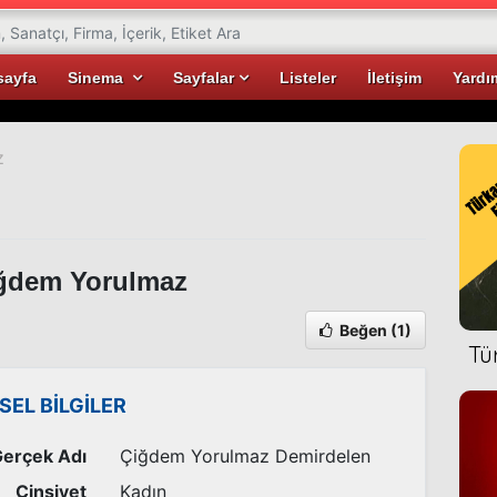
sayfa
Sinema
Sayfalar
Listeler
İletişim
Yardı
z
ğdem Yorulmaz
Beğen
(1)
Tü
İSEL BİLGİLER
erçek Adı
Çiğdem Yorulmaz Demirdelen
Cinsiyet
Kadın