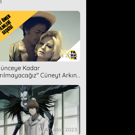
i
16 Ağustos 2023
Ölünceye Kadar
rılmayacağız'' Cüneyt Arkın-
ül Işıl
14 Ağustos 2023