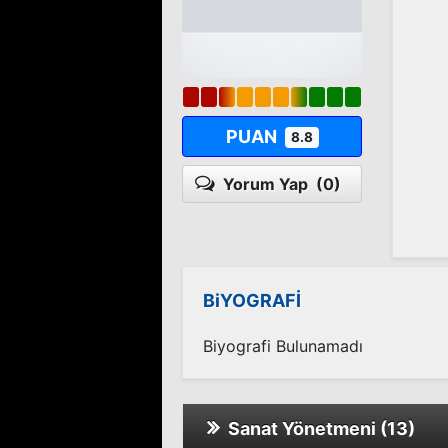
PUAN
8.8
Yorum Yap
(0)
BiYOGRAFİ
Biyografi Bulunamadı
Sanat Yönetmeni (13)