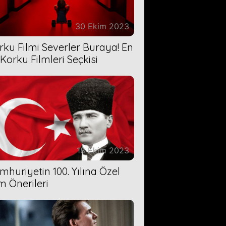
30 Ekim 2023
rku Filmi Severler Buraya! En
 Korku Filmleri Seçkisi
18 Ekim 2023
mhuriyetin 100. Yılına Özel
lm Önerileri