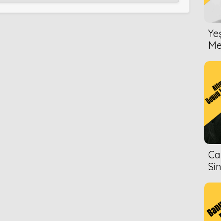
Ye
Me
Ca
Si