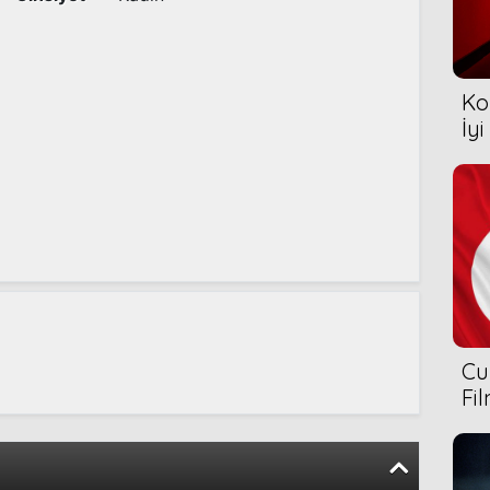
Ko
İyi
Cu
Fi