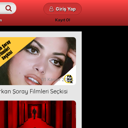
Giriş Yap
Kayıt Ol
m
01 Kasım 2023
rkan Şoray Filmleri Seçkisi