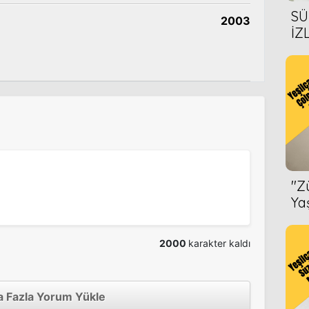
SÜ
2003
İZ
AL
ÖN
''
Ya
2000
karakter kaldı
 Fazla Yorum Yükle