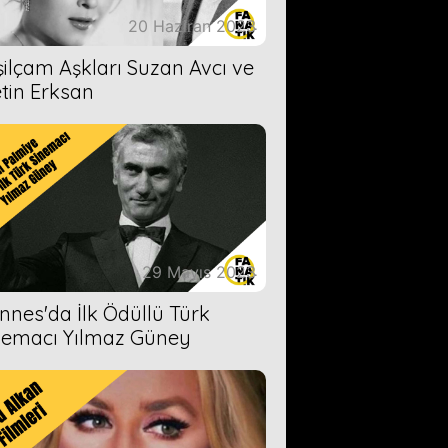
20 Haziran 2023
şilçam Aşkları Suzan Avcı ve
tin Erksan
29 Mayıs 2023
nnes'da İlk Ödüllü Türk
nemacı Yılmaz Güney